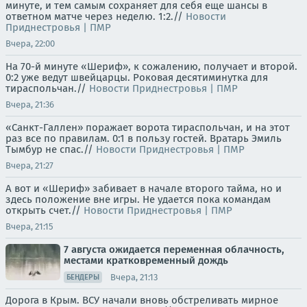
минуте, и тем самым сохраняет для себя еще шансы в
ответном матче через неделю. 1:2.//
Новости
Приднестровья | ПМР
Вчера, 22:00
На 70-й минуте «Шериф», к сожалению, получает и второй.
0:2 уже ведут швейцарцы. Роковая десятиминутка для
тираспольчан.//
Новости Приднестровья | ПМР
Вчера, 21:36
«Санкт-Галлен» поражает ворота тираспольчан, и на этот
раз все по правилам. 0:1 в пользу гостей. Вратарь Эмиль
Тымбур не спас.//
Новости Приднестровья | ПМР
Вчера, 21:27
А вот и «Шериф» забивает в начале второго тайма, но и
здесь положение вне игры. Не удается пока командам
открыть счет.//
Новости Приднестровья | ПМР
Вчера, 21:15
7 августа ожидается переменная облачность,
местами кратковременный дождь
Вчера, 21:13
БЕНДЕРЫ
Дорога в Крым. ВСУ начали вновь обстреливать мирное