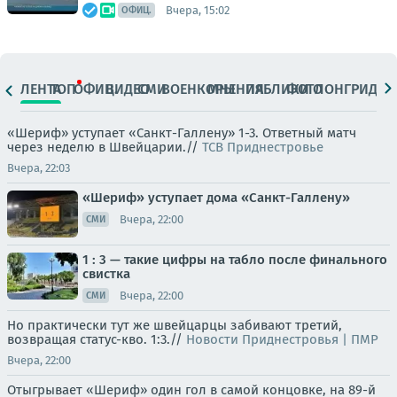
Вчера, 15:02
ОФИЦ.
ЛЕНТА
ТОП
ОФИЦ.
ВИДЕО
СМИ
ВОЕНКОРЫ
МНЕНИЯ
ПАБЛИКИ
ФОТО
ЛОНГРИДЫ
«Шериф» уступает «Санкт-Галлену» 1-3. Ответный матч
через неделю в Швейцарии.//
ТСВ Приднестровье
Вчера, 22:03
«Шериф» уступает дома «Санкт-Галлену»
Вчера, 22:00
СМИ
1 : 3 — такие цифры на табло после финального
свистка
Вчера, 22:00
СМИ
Но практически тут же швейцарцы забивают третий,
возвращая статус-кво. 1:3.//
Новости Приднестровья | ПМР
Вчера, 22:00
Отыгрывает «Шериф» один гол в самой концовке, на 89-й