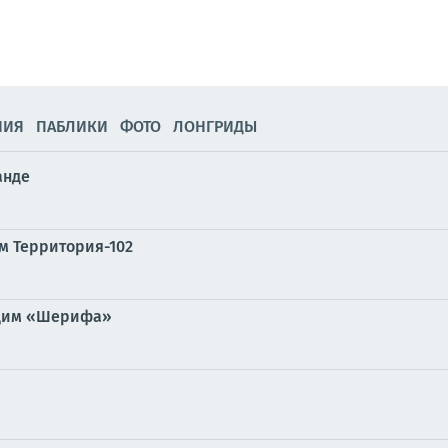
НИЯ
ПАБЛИКИ
ФОТО
ЛОНГРИДЫ
анде
м Территория-102
ющим «Шерифа»