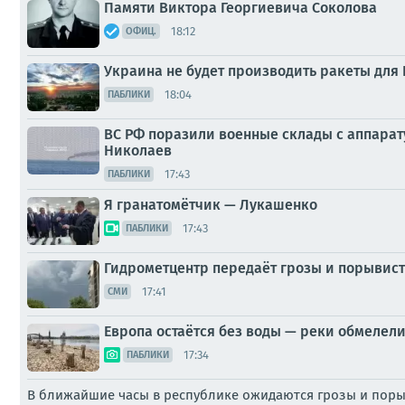
Памяти Виктора Георгиевича Соколова
18:12
ОФИЦ.
Украина не будет производить ракеты для 
18:04
ПАБЛИКИ
ВС РФ поразили военные склады с аппарату
Николаев
17:43
ПАБЛИКИ
Я гранатомётчик — Лукашенко
17:43
ПАБЛИКИ
Гидрометцентр передаёт грозы и порывист
17:41
СМИ
Европа остаётся без воды — реки обмелели
17:34
ПАБЛИКИ
В ближайшие часы в республике ожидаются грозы и порыв