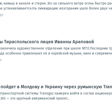
ки, камыш в канале и стерня. Из-за сильного ветра огонь быстро 
а устанавливается.На ликвидацию возгорания ушло более двух час
:57
цы Тираспольского лицея Иванны Араповой
 окончила художественное отделение при школе №12.Последние три
да особенно привлекают её в корейской музыке, кино и современно
1
пойдет в Молдову и Украину через румынскую Tran
транспортной системы Transgaz намерен войти в состав акционеро
 LNG — это крупный американский проект...