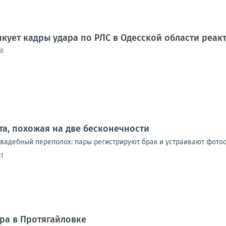
ует кадры удара по РЛС в Одесской области реак
48
ата, похожая на две бесконечности
 свадебный переполох: пары регистрируют брак и устраивают фотос
31
ра в Протягайловке