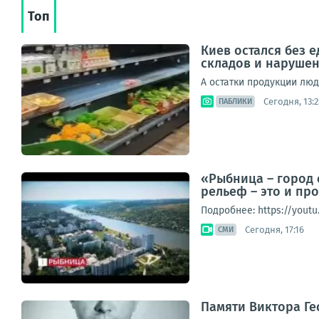
Топ
Киев остался без 
складов и наруше
А остатки продукции лю
Сегодня, 13:2
ПАБЛИКИ
«Рыбница – город 
рельеф – это и пр
Подробнее: https://yout
Сегодня, 17:16
СМИ
Памяти Виктора Г