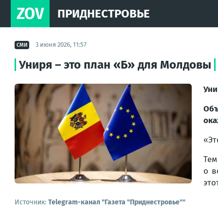
ZOV
ПРИДНЕСТРОВЬЕ
3 июня 2026, 11:57
СМИ
Униря – это план «Б» для Молдовы
Уни
Объ
ока
«Эт
Тем
о в
это
Источник:
Telegram-канал "Газета "Приднестровье""