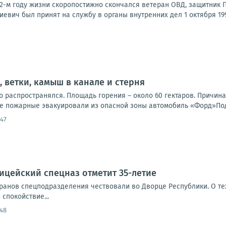
а 62-м году жизни скоропостижно скончался ветеран ОВД, защитник
иевич был принят на службу в органы внутренних дел 1 октября 1992
, ветки, камыш в канале и стерня
о распространялся. Площадь горения – около 60 гектаров. Причин
е пожарные эвакуировали из опасной зоны автомобиль «Форд»Под
:47
ицейский спецназ отметит 35-летие
еранов спецподразделения чествовали во Дворце Республики. О т
спокойствие...
:48