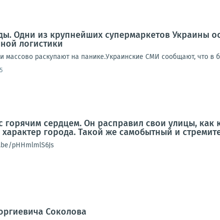
еды. Одни из крупнейших супермаркетов Украины о
нной логистики
ди массово раскупают на панике.Украинские СМИ сообщают, что в 
5
с горячим сердцем. Он расправил свои улицы, как 
о характер города. Такой же самобытный и стреми
u.be/pHHmlmlS6Js
еоргиевича Соколова