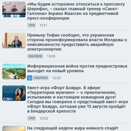
«Мы будем осторожно относиться к прессингу
Шерифа», – сказал главный тренер «Санкт-
Галлена» Энрико Маассен на предматчевой
пресс-конференции
13:11
СМИ
Премьер Тофан сообщил, что украинская
сторона проинформировала власти Молдовы о
невозможности предоставить аварийную
электроэнергию
13:09
ПАБЛИКИ
Информационная война против приднестровья
выходит на новый уровень
12:50
ПАБЛИКИ
Квест-игра «Форт Боярд». В эфире
«Территории мужчин» — о приключениях,
испытаниях и настоящем командном духе!
Сегодня мы говорили о предстоящей квест-игре
«Форт Боярд», которая уже 15 августа пройдёт
в Бендерской крепости
12:50
СМИ
На следующей неделе жара немного спадёт