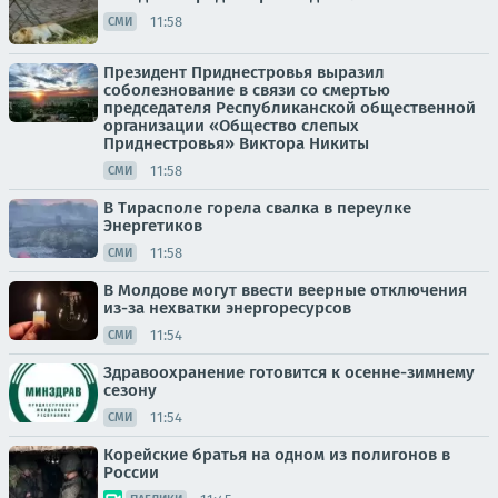
11:58
СМИ
Президент Приднестровья выразил
соболезнование в связи со смертью
председателя Республиканской общественной
организации «Общество слепых
Приднестровья» Виктора Никиты
11:58
СМИ
В Тирасполе горела свалка в переулке
Энергетиков
11:58
СМИ
В Молдове могут ввести веерные отключения
из-за нехватки энергоресурсов
11:54
СМИ
Здравоохранение готовится к осенне-зимнему
сезону
11:54
СМИ
Корейские братья на одном из полигонов в
России