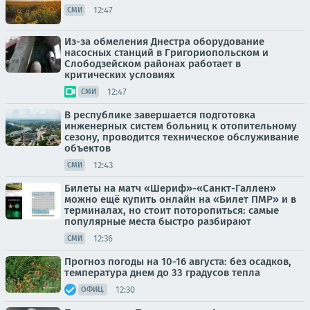
12:47
СМИ
Из-за обмеления Днестра оборудование
насосных станций в Григориопольском и
Слободзейском районах работает в
критических условиях
12:47
СМИ
В республике завершается подготовка
инженерных систем больниц к отопительному
сезону, проводится техническое обслуживание
объектов
12:43
СМИ
Билеты на матч «Шериф»-«Санкт-Галлен»
можно ещё купить онлайн на «Билет ПМР» и в
терминалах, но стоит поторопиться: самые
популярные места быстро разбирают
12:36
СМИ
Прогноз погоды на 10-16 августа: без осадков,
температура днем до 33 градусов тепла
12:30
ОФИЦ.