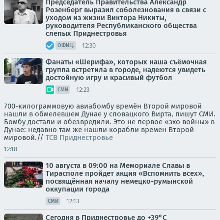
Председатель Правительства Александр
Розенберг выразил соболезнования в связи с
уходом из жизни Виктора Никиты,
руководителя Республиканского общества
слепых Приднестровья
12:30
ОФИЦ.
Фанаты «Шерифа», которых наша съёмочная
группа встретила в городе, надеются увидеть
достойную игру и красивый футбол
12:23
СМИ
700-килограммовую авиабомбу времён Второй мировой
нашли в обмелевшем Дунае у словацкого Вирта, пишут СМИ.
Бомбу достали и обезвредили. Это не первое «эхо войны» в
Дунае: недавно там же нашли корабли времён Второй
мировой.//
ТСВ Приднестровье
12:18
10 августа в 09:00 на Мемориале Славы в
Тирасполе пройдет акция «Вспомнить всех»,
посвящённая началу немецко-румынской
оккупации города
12:13
СМИ
Сегодня в Приднестровье до +39°С