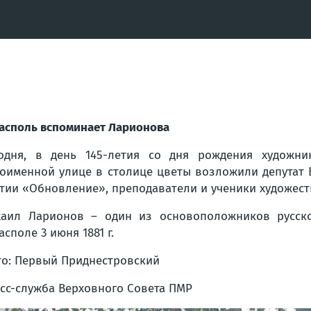
асполь вспоминает Ларионова
одня, в день 145-летия со дня рождения художн
оименной улице в столице цветы возложили депутат 
тии «Обновление», преподаватели и ученики художес
аил Ларионов – один из основоположников русско
асполе 3 июня 1881 г.
о: Первый Приднестровский
сс-служба Верховного Совета ПМР