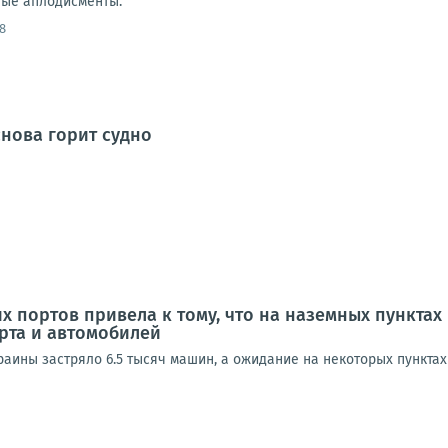
ные аплодисменты.
8
снова горит судно
х портов привела к тому, что на наземных пункта
рта и автомобилей
аины застряло 6.5 тысяч машин, а ожидание на некоторых пунктах 