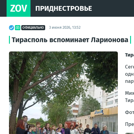
ZOV
ПРИДНЕСТРОВЬЕ
3 июня 2026, 13:52
ОФИЦИАЛЬНО
Тирасполь вспоминает Ларионова
Тир
Сег
одн
пар
Мих
Тир
Фот
Пре