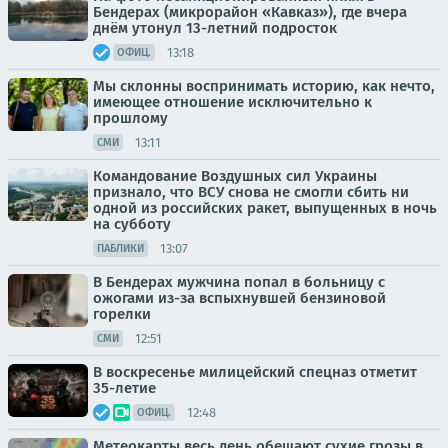
Бендерах (микрорайон «Кавказ»), где вчера
днём утонул 13-летний подросток
13:18
ОФИЦ.
Мы склонны воспринимать историю, как нечто,
имеющее отношение исключительно к
прошлому
13:11
СМИ
Командование Воздушных сил Украины
признало, что ВСУ снова не смогли сбить ни
одной из российских ракет, выпущенных в ночь
на субботу
13:07
ПАБЛИКИ
В Бендерах мужчина попал в больницу с
ожогами из-за вспыхнувшей бензиновой
горелки
12:51
СМИ
В воскресенье милицейский спецназ отметит
35-летие
12:48
ОФИЦ.
Метеокарты весь день обещают сухие грозы в