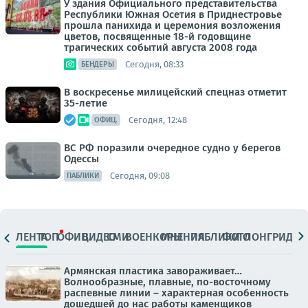
У здания Официального представительства
Республики Южная Осетия в Приднестровье
прошла панихида и церемония возложения
цветов, посвященные 18-й годовщине
трагических событий августа 2008 года
Сегодня, 08:33
БЕНДЕРЫ
В воскресенье милицейский спецназ отметит
35-летие
Сегодня, 12:48
ОФИЦ.
ВС РФ поразили очередное судно у берегов
Одессы
Сегодня, 09:08
ПАБЛИКИ
ЛЕНТА
ТОП
ОФИЦ.
ВИДЕО
СМИ
ВОЕНКОРЫ
МНЕНИЯ
ПАБЛИКИ
ФОТО
ЛОНГРИДЫ
Армянская пластика завораживает…
Волнообразные, плавные, по-восточному
распевные линии – характерная особенность
дошедшей до нас работы каменщиков