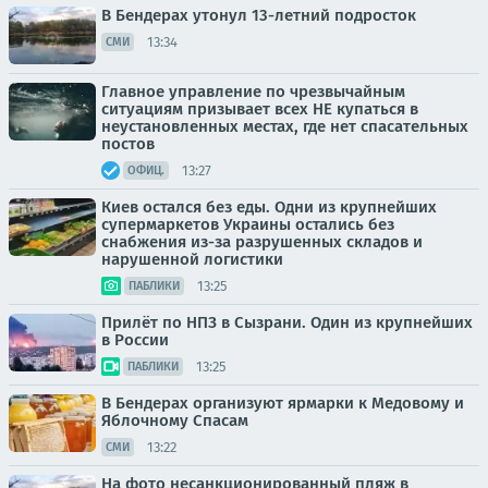
В Бендерах утонул 13-летний подросток
13:34
СМИ
Главное управление по чрезвычайным
ситуациям призывает всех НЕ купаться в
неустановленных местах, где нет спасательных
постов
13:27
ОФИЦ.
Киев остался без еды. Одни из крупнейших
супермаркетов Украины остались без
снабжения из-за разрушенных складов и
нарушенной логистики
13:25
ПАБЛИКИ
Прилёт по НПЗ в Сызрани. Один из крупнейших
в России
13:25
ПАБЛИКИ
В Бендерах организуют ярмарки к Медовому и
Яблочному Спасам
13:22
СМИ
На фото несанкционированный пляж в