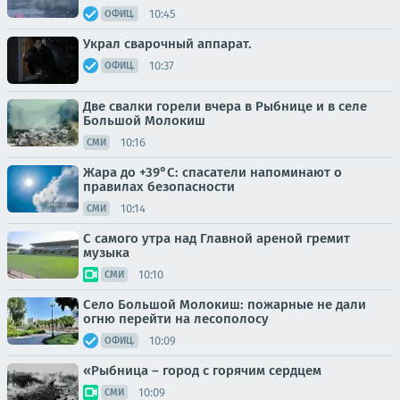
10:45
ОФИЦ.
Украл сварочный аппарат.
10:37
ОФИЦ.
Две свалки горели вчера в Рыбнице и в селе
Большой Молокиш
10:16
СМИ
Жара до +39°С: спасатели напоминают о
правилах безопасности
10:14
СМИ
С самого утра над Главной ареной гремит
музыка
10:10
СМИ
Село Большой Молокиш: пожарные не дали
огню перейти на лесополосу
10:09
ОФИЦ.
«Рыбница – город с горячим сердцем
10:09
СМИ