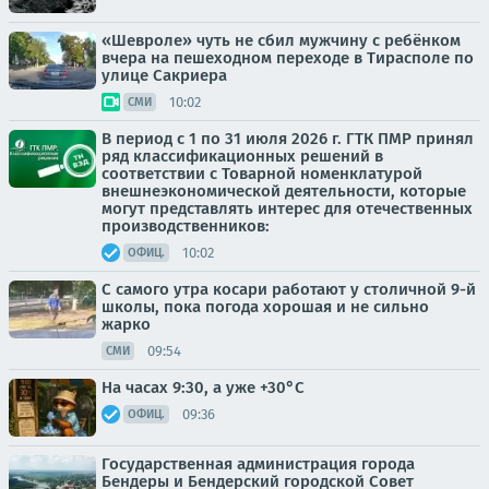
«Шевроле» чуть не сбил мужчину с ребёнком
вчера на пешеходном переходе в Тирасполе по
улице Сакриера
10:02
СМИ
В период с 1 по 31 июля 2026 г. ГТК ПМР принял
ряд классификационных решений в
соответствии с Товарной номенклатурой
внешнеэкономической деятельности, которые
могут представлять интерес для отечественных
производственников:
10:02
ОФИЦ.
С самого утра косари работают у столичной 9-й
школы, пока погода хорошая и не сильно
жарко
09:54
СМИ
На часах 9:30, а уже +30°С
09:36
ОФИЦ.
Государственная администрация города
Бендеры и Бендерский городской Совет