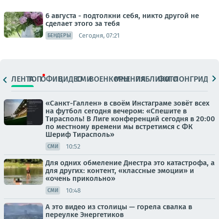
6 августа - подтолкни себя, никто другой не
сделает этого за тебя
Сегодня, 07:21
БЕНДЕРЫ
ЛЕНТА
ТОП
ОФИЦ.
ВИДЕО
СМИ
ВОЕНКОРЫ
МНЕНИЯ
ПАБЛИКИ
ФОТО
ЛОНГРИДЫ
«Санкт-Галлен» в своём Инстаграме зовёт всех
на футбол сегодня вечером: «Спешите в
Тирасполь! В Лиге конференций сегодня в 20:00
по местному времени мы встретимся с ФК
Шериф Тирасполь»
10:52
СМИ
Для одних обмеление Днестра это катастрофа, а
для других: контент, «классные эмоции» и
«очень прикольно»
10:48
СМИ
А это видео из столицы — горела свалка в
переулке Энергетиков