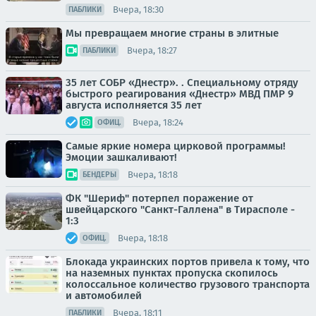
Вчера, 18:30
ПАБЛИКИ
Мы превращаем многие страны в элитные
Вчера, 18:27
ПАБЛИКИ
35 лет СОБР «Днестр». . Специальному отряду
быстрого реагирования «Днестр» МВД ПМР 9
августа исполняется 35 лет
Вчера, 18:24
ОФИЦ.
Самые яркие номера цирковой программы!
Эмоции зашкаливают!
Вчера, 18:18
БЕНДЕРЫ
ФК "Шериф" потерпел поражение от
швейцарского "Санкт-Галлена" в Тирасполе -
1:3
Вчера, 18:18
ОФИЦ.
Блокада украинских портов привела к тому, что
на наземных пунктах пропуска скопилось
колоссальное количество грузового транспорта
и автомобилей
Вчера, 18:11
ПАБЛИКИ