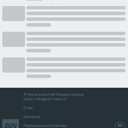
© Лента новостей Приднестровья
Email:
info@pmr-news.ru
О нас
Контакты
ZOV
18+
Редакционная политика