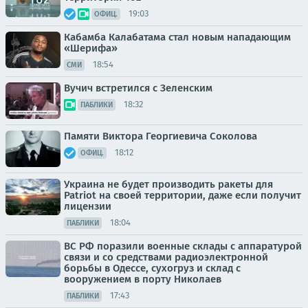
19:03
ОФИЦ.
Кабамба Калабатама стал новым нападающим
«Шерифа»
18:54
СМИ
Вучич встретился с Зеленским
18:32
ПАБЛИКИ
Памяти Виктора Георгиевича Соколова
18:12
ОФИЦ.
Украина не будет производить ракеты для
Patriot на своей территории, даже если получит
лицензии
18:04
ПАБЛИКИ
ВС РФ поразили военные склады с аппаратурой
связи и со средствами радиоэлектронной
борьбы в Одессе, сухогруз и склад с
вооружением в порту Николаев
17:43
ПАБЛИКИ