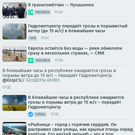
Я гранатомётчик — Лукашенко
17:43
ПАБЛИКИ
Гидрометцентр передаёт грозы и порывистый
ветер (до 15 м/с) в ближайшие часы
17:41
СМИ
Европа остаётся без воды — реки обмелели
сразу в нескольких странах, — СМИ
17:34
ПАБЛИКИ
В ближайшие часы в республике ожидаются грозы и
порывы ветра до 15 м/с – передаёт Гидрометцентр.
@GUpCS
//
БЕНДЕРЫ ИНФО
17:32
В ближайшие часы в республике ожидаются
грозы и порывы ветра до 15 м/с – передаёт
Гидрометцентр
17:32
ОФИЦ.
«Рыбница – город с горячим сердцем. Он
расправил свои улицы, как крылья птицы перед
взлётом. Его крутой рельеф – это и про