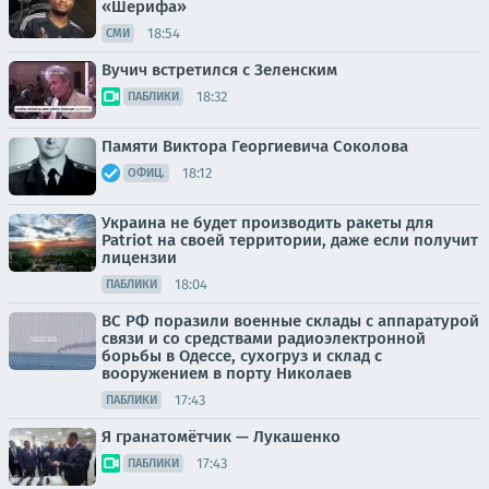
«Шерифа»
18:54
СМИ
Вучич встретился с Зеленским
18:32
ПАБЛИКИ
Памяти Виктора Георгиевича Соколова
18:12
ОФИЦ.
Украина не будет производить ракеты для
Patriot на своей территории, даже если получит
лицензии
18:04
ПАБЛИКИ
ВС РФ поразили военные склады с аппаратурой
связи и со средствами радиоэлектронной
борьбы в Одессе, сухогруз и склад с
вооружением в порту Николаев
17:43
ПАБЛИКИ
Я гранатомётчик — Лукашенко
17:43
ПАБЛИКИ