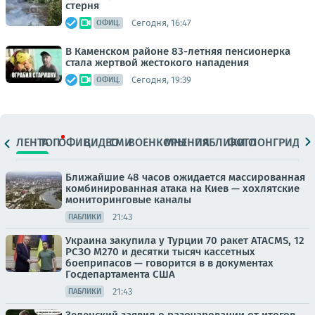
стерня
Сегодня, 16:47
ОФИЦ.
В Каменском районе 83-летняя пенсионерка
стала жертвой жестокого нападения
Сегодня, 19:39
ОФИЦ.
ЛЕНТА
ТОП
ОФИЦ.
ВИДЕО
СМИ
ВОЕНКОРЫ
МНЕНИЯ
ПАБЛИКИ
ФОТО
ЛОНГРИДЫ
Ближайшие 48 часов ожидается массированная
комбинированная атака на Киев — хохлятские
мониторинговые каналы
21:43
ПАБЛИКИ
Украина закупила у Турции 70 ракет ATACMS, 12
РСЗО M270 и десятки тысяч кассетных
боеприпасов — говорится в в документах
Госдепартамента США
21:43
ПАБЛИКИ