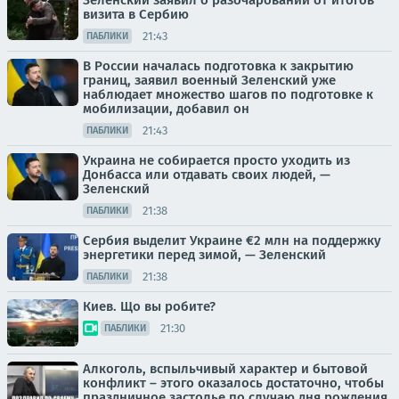
Зеленский заявил о разочаровании от итогов
визита в Сербию
21:43
ПАБЛИКИ
В России началась подготовка к закрытию
границ, заявил военный Зеленский уже
наблюдает множество шагов по подготовке к
мобилизации, добавил он
21:43
ПАБЛИКИ
Украина не собирается просто уходить из
Донбасса или отдавать своих людей, —
Зеленский
21:38
ПАБЛИКИ
Сербия выделит Украине €2 млн на поддержку
энергетики перед зимой, — Зеленский
21:38
ПАБЛИКИ
Киев. Що вы робите?
21:30
ПАБЛИКИ
Алкоголь, вспыльчивый характер и бытовой
конфликт – этого оказалось достаточно, чтобы
праздничное застолье по случаю дня рождения