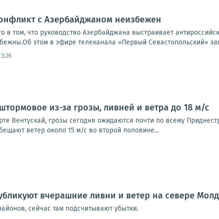
Конфликт с Азербайджаном неизбежен
го в том, что руководство Азербайджана выстраивает антироссийс
бежны.Об этом в эфире телеканала «Первый Севастопольский» зая
3:26
штормовое из-за грозы, ливней и ветра до 18 м/с
рте Вентускай, грозы сегодня ожидаются почти по всему Приднестр
ещают ветер около 15 м/с во второй половине...
убликуют вчерашние ливни и ветер на севере Мол
районов, сейчас там подсчитывают убытки.