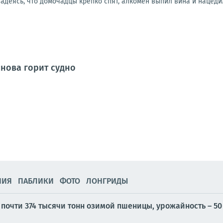
адеясь, что домочадцы крепко спят, алкомен выпил вина и нацедил 
снова горит судно
НИЯ
ПАБЛИКИ
ФОТО
ЛОНГРИДЫ
почти 374 тысячи тонн озимой пшеницы, урожайность – 50