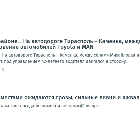
айоне. . На автодороге Тирасполь – Каменка, межд
овение автомобилей Toyota и MAN
 На автодороге Тирасполь – Каменка, между сёлами Михайловка и 
з под управлением 42-летнего водителя двигался в сторону...
:13
местами ожидаются грозы, сильные ливни и шквали
, такая же погода возможна и вечером.@mshipr