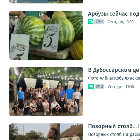
Арбузы сейчас под
Сегодня, 13:39
СМИ
В Дубоссарском де
Фото Алёны Кобылянско
Сегодня, 13:30
СМИ
Позорный столб. .
Позорный столб На рассв