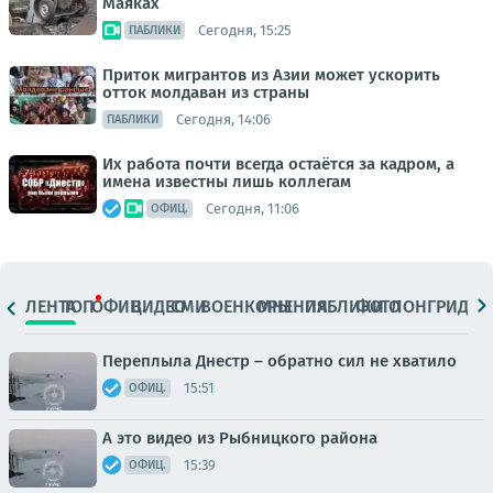
Маяках
Сегодня, 15:25
ПАБЛИКИ
Приток мигрантов из Азии может ускорить
отток молдаван из страны
Сегодня, 14:06
ПАБЛИКИ
Их работа почти всегда остаётся за кадром, а
имена известны лишь коллегам
Сегодня, 11:06
ОФИЦ.
ЛЕНТА
ТОП
ОФИЦ.
ВИДЕО
СМИ
ВОЕНКОРЫ
МНЕНИЯ
ПАБЛИКИ
ФОТО
ЛОНГРИДЫ
Переплыла Днестр – обратно сил не хватило
15:51
ОФИЦ.
А это видео из Рыбницкого района
15:39
ОФИЦ.