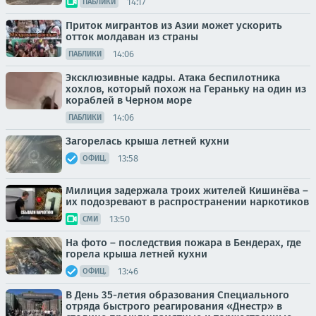
14:17
ПАБЛИКИ
Приток мигрантов из Азии может ускорить
отток молдаван из страны
14:06
ПАБЛИКИ
Эксклюзивные кадры. Атака беспилотника
хохлов, который похож на Гераньку на один из
кораблей в Черном море
14:06
ПАБЛИКИ
Загорелась крыша летней кухни
13:58
ОФИЦ.
Милиция задержала троих жителей Кишинёва –
их подозревают в распространении наркотиков
13:50
СМИ
На фото – последствия пожара в Бендерах, где
горела крыша летней кухни
13:46
ОФИЦ.
В День 35-летия образования Специального
отряда быстрого реагирования «Днестр» в