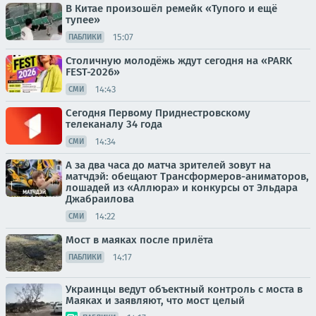
В Китае произошёл ремейк «Тупого и ещё
тупее»
15:07
ПАБЛИКИ
Столичную молодёжь ждут сегодня на «PARK
FEST-2026»
14:43
СМИ
Сегодня Первому Приднестровскому
телеканалу 34 года
14:34
СМИ
А за два часа до матча зрителей зовут на
матчдэй: обещают Трансформеров-аниматоров,
лошадей из «Аллюра» и конкурсы от Эльдара
Джабраилова
14:22
СМИ
Мост в маяках после прилёта
14:17
ПАБЛИКИ
Украинцы ведут объектный контроль с моста в
Маяках и заявляют, что мост целый