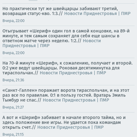
Но практически тут же швейцарцы забивают третий,
возвращая статус-кво. 1:3.//
Новости Приднестровья | ПМР
Вчера, 22:00
Отыгрывает «Шериф» один гол в самой концовке, на 89-й
минуте, и тем самым сохраняет для себя еще шансы в
ответном матче через неделю. 1:2.//
Новости
Приднестровья | ПМР
Вчера, 22:00
На 70-й минуте «Шериф», к сожалению, получает и второй.
0:2 уже ведут швейцарцы. Роковая десятиминутка для
тираспольчан.//
Новости Приднестровья | ПМР
Вчера, 21:36
«Санкт-Галлен» поражает ворота тираспольчан, и на этот
раз все по правилам. 0:1 в пользу гостей. Вратарь Эмиль
Тымбур не спас.//
Новости Приднестровья | ПМР
Вчера, 21:27
А вот и «Шериф» забивает в начале второго тайма, но и
здесь положение вне игры. Не удается пока командам
открыть счет.//
Новости Приднестровья | ПМР
Вчера, 21:15