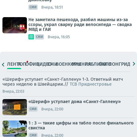
Вчера, 18:51
СМИ
Не заметила пешехода, разбил машины из-за
ссоры, украл сварку ради велосипеда — сводка
МВД и ГАИ
Вчера, 16:05
СМИ
ЛЕНТА
ТОП
ОФИЦ.
ВИДЕО
СМИ
ВОЕНКОРЫ
МНЕНИЯ
ПАБЛИКИ
ФОТО
ЛОНГРИДЫ
«Шериф» уступает «Санкт-Галлену» 1-3. Ответный матч
через неделю в Швейцарии.//
ТСВ Приднестровье
Вчера, 22:03
«Шериф» уступает дома «Санкт-Галлену»
Вчера, 22:00
СМИ
1 : 3 — такие цифры на табло после финального
свистка
Вчера, 22:00
СМИ