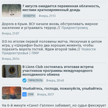
7 августа ожидается переменная облачность,
местами кратковременный дождь
Вчера, 21:13
БЕНДЕРЫ
Дорога в Крым. ВСУ начали вновь обстреливать мирное
население и устраивать террор.//
Приднестровец
Вчера, 21:07
0:0 по итогам первой половины матча. Нескучная в целом
игра, у «Шерифа» было два хороших момента, чтобы
поразить ворота гостей. Ждем второй тайм.//
Новости
Приднестровья | ПМР
Вчера, 20:54
В Lions Club состоялась итоговая встреча
участников программы международного
молодежного обмена
Вчера, 20:48
ТИРАСПОЛЬ
Улыбайтесь, господа, пожалуйста, улыбайтесь
Вчера, 20:17
СМИ
На 6-й минуте «Санкт-Галлен» забивает, но судья фиксирует