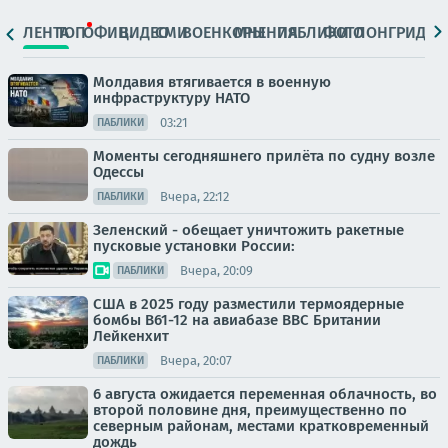
ЛЕНТА
ТОП
ОФИЦ.
ВИДЕО
СМИ
ВОЕНКОРЫ
МНЕНИЯ
ПАБЛИКИ
ФОТО
ЛОНГРИДЫ
Молдавия втягивается в военную
инфраструктуру НАТО
03:21
ПАБЛИКИ
Моменты сегодняшнего прилёта по судну возле
Одессы
Вчера, 22:12
ПАБЛИКИ
Зеленский - обещает уничтожить ракетные
пусковые установки России:
Вчера, 20:09
ПАБЛИКИ
США в 2025 году разместили термоядерные
бомбы B61-12 на авиабазе ВВС Британии
Лейкенхит
Вчера, 20:07
ПАБЛИКИ
6 августа ожидается переменная облачность, во
второй половине дня, преимущественно по
северным районам, местами кратковременный
дождь