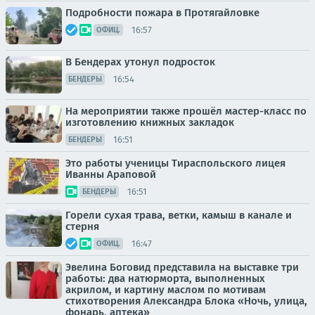
Подробности пожара в Протягайловке
16:57
ОФИЦ.
В Бендерах утонул подросток
16:54
БЕНДЕРЫ
На мероприятии также прошёл мастер-класс по
изготовлению книжных закладок
16:51
БЕНДЕРЫ
Это работы ученицы Тираспольского лицея
Иванны Араповой
16:51
БЕНДЕРЫ
Горели сухая трава, ветки, камыш в канале и
стерня
16:47
ОФИЦ.
Эвелина Боговид представила на выставке три
работы: два натюрморта, выполненных
акрилом, и картину маслом по мотивам
стихотворения Александра Блока «Ночь, улица,
фонарь, аптека»