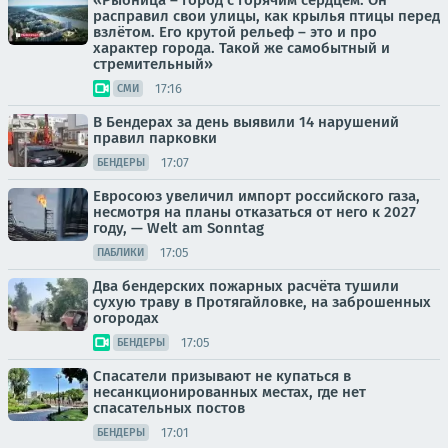
«Рыбница – город с горячим сердцем. Он
расправил свои улицы, как крылья птицы перед
взлётом. Его крутой рельеф – это и про
характер города. Такой же самобытный и
стремительный»
17:16
СМИ
В Бендерах за день выявили 14 нарушений
правил парковки
17:07
БЕНДЕРЫ
Евросоюз увеличил импорт российского газа,
несмотря на планы отказаться от него к 2027
году, — Welt am Sonntag
17:05
ПАБЛИКИ
Два бендерских пожарных расчёта тушили
сухую траву в Протягайловке, на заброшенных
огородах
17:05
БЕНДЕРЫ
Спасатели призывают не купаться в
несанкционированных местах, где нет
спасательных постов
17:01
БЕНДЕРЫ