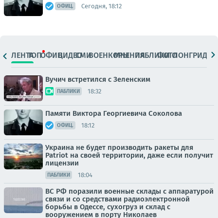
Сегодня, 18:12
ОФИЦ.
ЛЕНТА
ТОП
ОФИЦ.
ВИДЕО
СМИ
ВОЕНКОРЫ
МНЕНИЯ
ПАБЛИКИ
ФОТО
ЛОНГРИДЫ
Вучич встретился с Зеленским
18:32
ПАБЛИКИ
Памяти Виктора Георгиевича Соколова
18:12
ОФИЦ.
Украина не будет производить ракеты для
Patriot на своей территории, даже если получит
лицензии
18:04
ПАБЛИКИ
ВС РФ поразили военные склады с аппаратурой
связи и со средствами радиоэлектронной
борьбы в Одессе, сухогруз и склад с
вооружением в порту Николаев