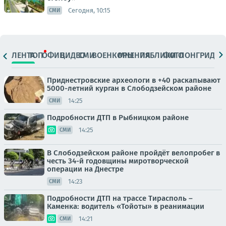
Сегодня, 10:15
СМИ
ЛЕНТА
ТОП
ОФИЦ.
ВИДЕО
СМИ
ВОЕНКОРЫ
МНЕНИЯ
ПАБЛИКИ
ФОТО
ЛОНГРИДЫ
Приднестровские археологи в +40 раскапывают
5000-летний курган в Слободзейском районе
14:25
СМИ
Подробности ДТП в Рыбницком районе
14:25
СМИ
В Слободзейском районе пройдёт велопробег в
честь 34-й годовщины миротворческой
операции на Днестре
14:23
СМИ
Подробности ДТП на трассе Тирасполь –
Каменка: водитель «Тойоты» в реанимации
14:21
СМИ