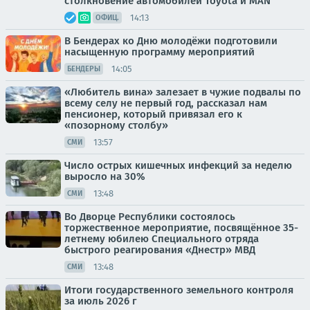
столкновение автомобилей Toyota и MAN
14:13
ОФИЦ.
В Бендерах ко Дню молодёжи подготовили
насыщенную программу мероприятий
14:05
БЕНДЕРЫ
«Любитель вина» залезает в чужие подвалы по
всему селу не первый год, рассказал нам
пенсионер, который привязал его к
«позорному столбу»
13:57
СМИ
Число острых кишечных инфекций за неделю
выросло на 30%
13:48
СМИ
Во Дворце Республики состоялось
торжественное мероприятие, посвящённое 35-
летнему юбилею Специального отряда
быстрого реагирования «Днестр» МВД
13:48
СМИ
Итоги государственного земельного контроля
за июль 2026 г