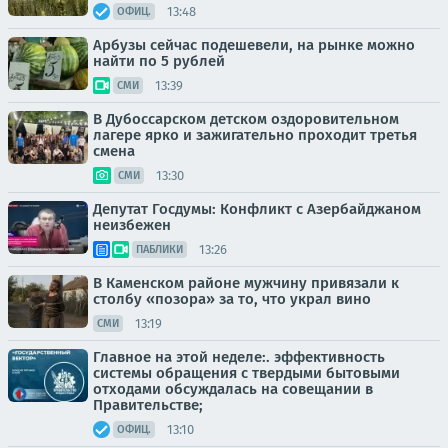
13:48
ОФИЦ.
Арбузы сейчас подешевели, на рынке можно
найти по 5 рублей
13:39
СМИ
В Дубоссарском детском оздоровительном
лагере ярко и зажигательно проходит третья
смена
13:30
СМИ
Депутат Госдумы: Конфликт с Азербайджаном
неизбежен
13:26
ПАБЛИКИ
В Каменском районе мужчину привязали к
столбу «позора» за то, что украл вино
13:19
СМИ
Главное на этой неделе:. эффективность
системы обращения с твердыми бытовыми
отходами обсуждалась на совещании в
Правительстве;
13:10
ОФИЦ.