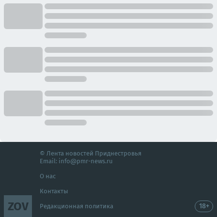
© Лента новостей Приднестровья
Email:
info@pmr-news.ru
О нас
Контакты
ZOV
18+
Редакционная политика