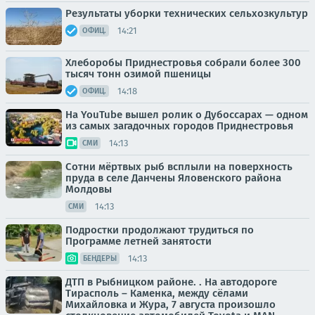
Результаты уборки технических сельхозкультур
14:21
ОФИЦ.
Хлеборобы Приднестровья собрали более 300
тысяч тонн озимой пшеницы
14:18
ОФИЦ.
На YouTube вышел ролик о Дубоссарах — одном
из самых загадочных городов Приднестровья
14:13
СМИ
Сотни мёртвых рыб всплыли на поверхность
пруда в селе Данчены Яловенского района
Молдовы
14:13
СМИ
Подростки продолжают трудиться по
Программе летней занятости
14:13
БЕНДЕРЫ
ДТП в Рыбницком районе. . На автодороге
Тирасполь – Каменка, между сёлами
Михайловка и Жура, 7 августа произошло