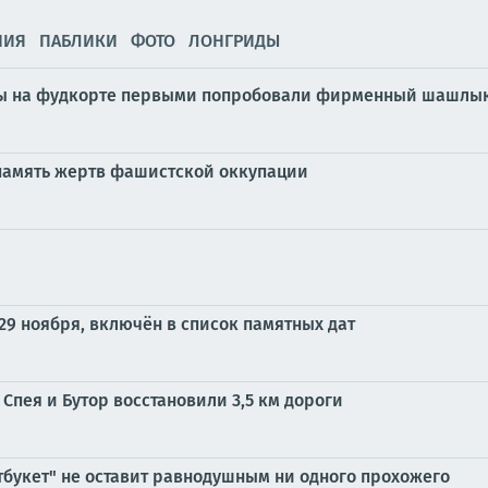
НИЯ
ПАБЛИКИ
ФОТО
ЛОНГРИДЫ
ы на фудкорте первыми попробовали фирменный шашлык 
 память жертв фашистской оккупации
29 ноября, включён в список памятных дат
пея и Бутор восстановили 3,5 км дороги
тбукет" не оставит равнодушным ни одного прохожего