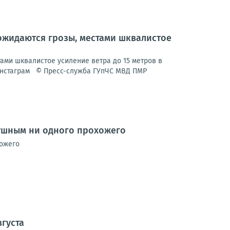
ожидаются грозы, местами шквалистое
ми шквалистое усиление ветра до 15 метров в
 Инстаграм © Пресс-служба ГУпЧС МВД ПМР
душным ни одного прохожего
хожего
вгуста