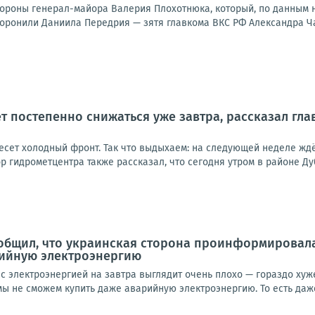
охороны генерал-майора Валерия Плохотнюка, который, по данным 
оронили Даниила Передрия — зятя главкома ВКС РФ Александра Чайк
т постепенно снижаться уже завтра, рассказал гл
сет холодный фронт. Так что выдыхаем: на следующей неделе ждём
р гидрометцентра также рассказал, что сегодня утром в районе Дуб
общил, что украинская сторона проинформировал
рийную электроэнергию
с электроэнергией на завтра выглядит очень плохо — гораздо хуже,
ы не сможем купить даже аварийную электроэнергию. То есть даже 