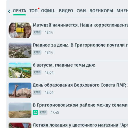
ЛЕНТА
ТОП
ОФИЦ.
ВИДЕО
СМИ
ВОЕНКОРЫ
МНЕ
Матчдэй начинается. Наши корреспондент
18:14
СМИ
Главное за день:. В Григориополе почтили
18:14
СМИ
6 августа, главные темы дня:
18:04
СМИ
День образования Верховного Совета ПМР, 
18:04
СМИ
В Григориопольском районе между сёлами С
17:45
СМИ
Летняя локация у цветочного магазина "Ар