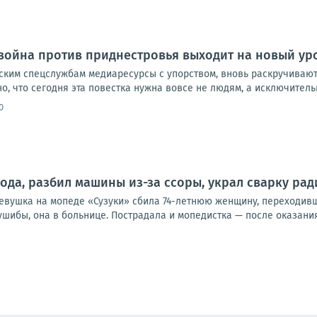
ойна против приднестровья выходит на новый ур
ким спецслужбам медиаресурсы с упорством, вновь раскручивают
, что сегодня эта повестка нужна вовсе не людям, а исключительн
0
ода, разбил машины из-за ссоры, украл сварку рад
девушка на мопеде «Сузуки» сбила 74-летнюю женщину, переходивш
ушибы, она в больнице. Пострадала и мопедистка — после оказания