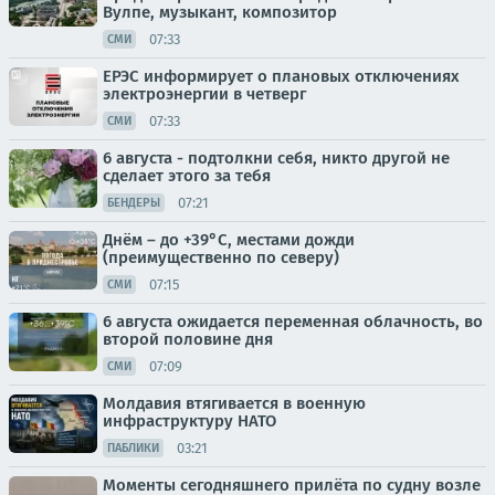
Вулпе, музыкант, композитор
07:33
СМИ
ЕРЭС информирует о плановых отключениях
электроэнергии в четверг
07:33
СМИ
6 августа - подтолкни себя, никто другой не
сделает этого за тебя
07:21
БЕНДЕРЫ
Днём – до +39°С, местами дожди
(преимущественно по северу)
07:15
СМИ
6 августа ожидается переменная облачность, во
второй половине дня
07:09
СМИ
Молдавия втягивается в военную
инфраструктуру НАТО
03:21
ПАБЛИКИ
Моменты сегодняшнего прилёта по судну возле