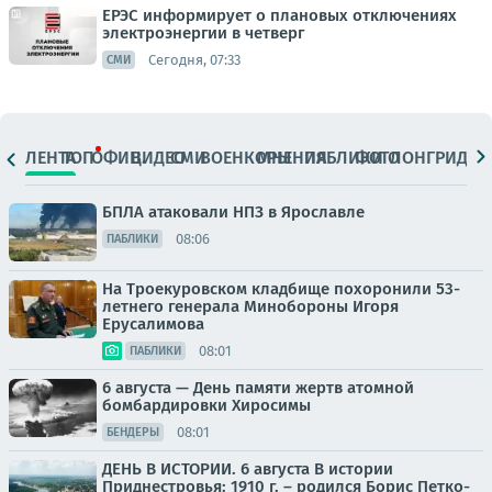
ЕРЭС информирует о плановых отключениях
электроэнергии в четверг
Сегодня, 07:33
СМИ
ЛЕНТА
ТОП
ОФИЦ.
ВИДЕО
СМИ
ВОЕНКОРЫ
МНЕНИЯ
ПАБЛИКИ
ФОТО
ЛОНГРИДЫ
БПЛА атаковали НПЗ в Ярославле
08:06
ПАБЛИКИ
На Троекуровском кладбище похоронили 53-
летнего генерала Минобороны Игоря
Ерусалимова
08:01
ПАБЛИКИ
6 августа — День памяти жертв атомной
бомбардировки Хиросимы
08:01
БЕНДЕРЫ
ДЕНЬ В ИСТОРИИ. 6 августа В истории
Приднестровья: 1910 г. – родился Борис Петко-