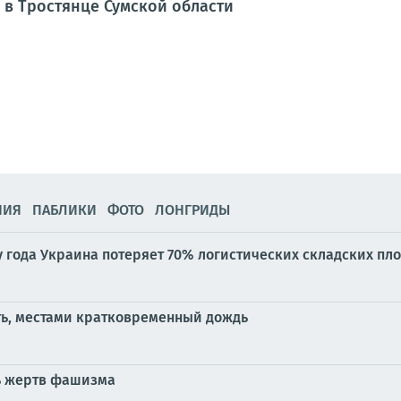
 в Тростянце Сумской области
НИЯ
ПАБЛИКИ
ФОТО
ЛОНГРИДЫ
у года Украина потеряет 70% логистических складских пл
ть, местами кратковременный дождь
ь жертв фашизма