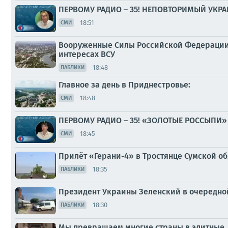
ПЕРВОМУ РАДИО – 35! НЕПОВТОРИМЫЙ УКР
18:51
СМИ
Вооруженные Силы Российской Федерации 
интересах ВСУ
18:48
ПАБЛИКИ
Главное за день в Приднестровье:
18:48
СМИ
ПЕРВОМУ РАДИО – 35! «ЗОЛОТЫЕ РОССЫПИ
18:45
СМИ
Прилёт «Герани-4» в Тростянце Сумской о
18:35
ПАБЛИКИ
Президент Украины Зеленский в очередно
18:30
ПАБЛИКИ
Мы превращаем многие страны в элитные