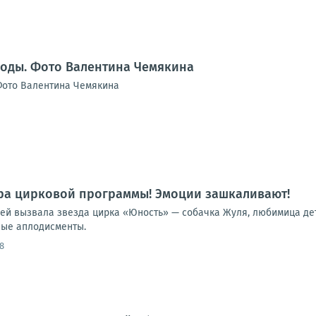
воды. Фото Валентина Чемякина
Фото Валентина Чемякина
ра цирковой программы! Эмоции зашкаливают!
лей вызвала звезда цирка «Юность» — собачка Жуля, любимица дет
ные аплодисменты.
8