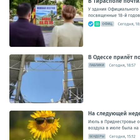
В Тирасполе почти
У здания Официального 
посвященные 18-й годовщ
Сегодня, 18
ОФИЦ.
В Одессе прилёт п
Сегодня, 18:57
ПАБЛИКИ
На следующей нед
Июль в Приднестровье о
воздуха в июле была на 
Сегодня, 15:12
БЕНДЕРЫ