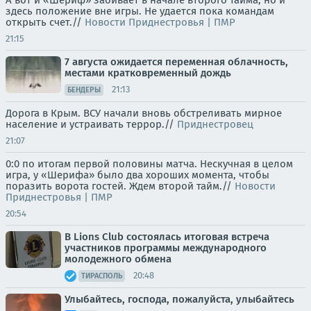
здесь положение вне игры. Не удается пока командам
открыть счет.//
Новости Приднестровья | ПМР
21:15
7 августа ожидается переменная облачность,
местами кратковременный дождь
21:13
БЕНДЕРЫ
Дорога в Крым. ВСУ начали вновь обстреливать мирное
население и устраивать террор.//
Приднестровец
21:07
0:0 по итогам первой половины матча. Нескучная в целом
игра, у «Шерифа» было два хороших момента, чтобы
поразить ворота гостей. Ждем второй тайм.//
Новости
Приднестровья | ПМР
20:54
В Lions Club состоялась итоговая встреча
участников программы международного
молодежного обмена
20:48
ТИРАСПОЛЬ
Улыбайтесь, господа, пожалуйста, улыбайтесь