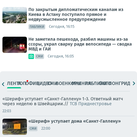
По закрытым дипломатическим каналам из
Киева в Астану поступило прямое и
недвусмысленное предупреждение
Сегодня, 16:15
ПАБЛИКИ
Не заметила пешехода, разбил машины из-за
ссоры, украл сварку ради велосипеда — сводка
МВД и ГАИ
Сегодня, 16:05
СМИ
ЛЕНТА
ТОП
ОФИЦ.
ВИДЕО
СМИ
ВОЕНКОРЫ
МНЕНИЯ
ПАБЛИКИ
ФОТО
ЛОНГРИДЫ
«Шериф» уступает «Санкт-Галлену» 1-3. Ответный матч
через неделю в Швейцарии.//
ТСВ Приднестровье
22:03
«Шериф» уступает дома «Санкт-Галлену»
22:00
СМИ