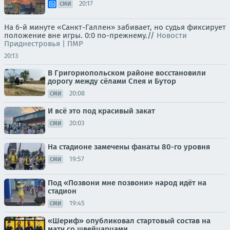
20:17
СМИ
На 6-й минуте «Санкт-Галлен» забивает, но судья фиксирует
положение вне игры. 0:0 по-прежнему.//
Новости
Приднестровья | ПМР
20:13
В Григориопольском районе восстановили
дорогу между сёлами Спея и Бутор
20:08
СМИ
И всё это под красивый закат
20:03
СМИ
На стадионе замечены фанаты 80-го уровня
19:57
СМИ
Под «Позвони мне позвони» народ идёт на
стадион
19:45
СМИ
«Шериф» опубликовал стартовый состав на
матч со швейцарцами