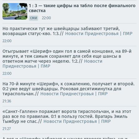
1 : 3 — такие цифры на табло после финального
свистка
22:00
СМИ
Но практически тут же швейцарцы забивают третий,
возвращая статус-кво. 1:3.//
Новости Приднестровья | ПМР
22:00
Отыгрывает «Шериф» один гол в самой концовке, на 89-й
минуте, и тем самым сохраняет для себя еще шансы в
ответном матче через неделю. 1:2.//
Новости
Приднестровья | ПМР
22:00
На 70-й минуте «Шериф», к сожалению, получает и второй.
0:2 уже ведут швейцарцы. Роковая десятиминутка для
тираспольчан.//
Новости Приднестровья | ПМР
21:36
«Санкт-Галлен» поражает ворота тираспольчан, и на этот
раз все по правилам. 0:1 в пользу гостей. Вратарь Эмиль
Тымбур не спас.//
Новости Приднестровья | ПМР
21:27
А вот и «Шериф» забивает в начале второго тайма, но и