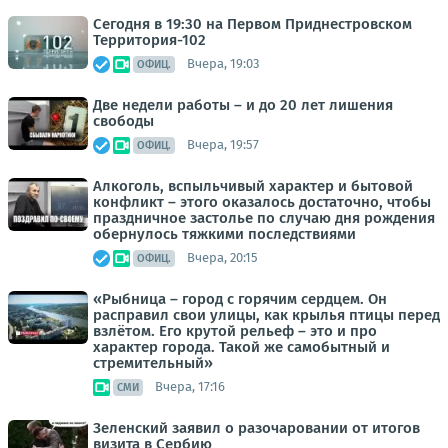
Сегодня в 19:30 на Первом Приднестровском
Территория-102
Вчера, 19:03
ОФИЦ.
Две недели работы – и до 20 лет лишения
свободы
Вчера, 19:57
ОФИЦ.
Алкоголь, вспыльчивый характер и бытовой
конфликт – этого оказалось достаточно, чтобы
праздничное застолье по случаю дня рождения
обернулось тяжкими последствиями
Вчера, 20:15
ОФИЦ.
«Рыбница – город с горячим сердцем. Он
расправил свои улицы, как крылья птицы перед
взлётом. Его крутой рельеф – это и про
характер города. Такой же самобытный и
стремительный»
Вчера, 17:16
СМИ
Зеленский заявил о разочаровании от итогов
визита в Сербию