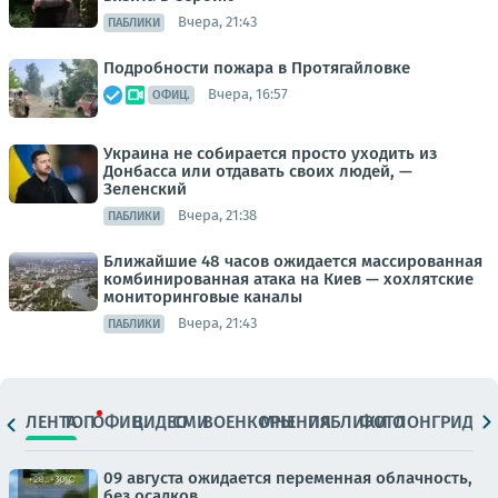
Вчера, 21:43
ПАБЛИКИ
Подробности пожара в Протягайловке
Вчера, 16:57
ОФИЦ.
Украина не собирается просто уходить из
Донбасса или отдавать своих людей, —
Зеленский
Вчера, 21:38
ПАБЛИКИ
Ближайшие 48 часов ожидается массированная
комбинированная атака на Киев — хохлятские
мониторинговые каналы
Вчера, 21:43
ПАБЛИКИ
ЛЕНТА
ТОП
ОФИЦ.
ВИДЕО
СМИ
ВОЕНКОРЫ
МНЕНИЯ
ПАБЛИКИ
ФОТО
ЛОНГРИДЫ
09 августа ожидается переменная облачность,
без осадков