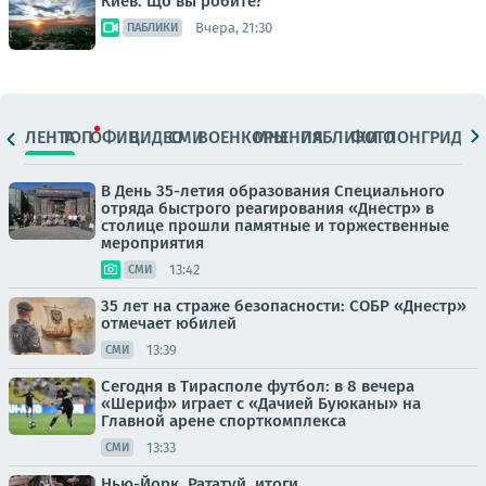
Киев. Що вы робите?
Вчера, 21:30
ПАБЛИКИ
ЛЕНТА
ТОП
ОФИЦ.
ВИДЕО
СМИ
ВОЕНКОРЫ
МНЕНИЯ
ПАБЛИКИ
ФОТО
ЛОНГРИДЫ
В День 35-летия образования Специального
отряда быстрого реагирования «Днестр» в
столице прошли памятные и торжественные
мероприятия
13:42
СМИ
35 лет на страже безопасности: СОБР «Днестр»
отмечает юбилей
13:39
СМИ
Сегодня в Тирасполе футбол: в 8 вечера
«Шериф» играет с «Дачией Буюканы» на
Главной арене спорткомплекса
13:33
СМИ
Нью-Йорк. Рататуй, итоги