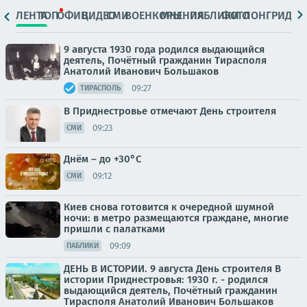
ЛЕНТА
ТОП
ОФИЦ.
ВИДЕО
СМИ
ВОЕНКОРЫ
МНЕНИЯ
ПАБЛИКИ
ФОТО
ЛОНГРИДЫ
9 августа 1930 года родился выдающийся
деятель, Почётный гражданин Тирасполя
Анатолий Иванович Большаков
09:27
ТИРАСПОЛЬ
В Приднестровье отмечают День строителя
09:23
СМИ
Днём – до +30°С
09:12
СМИ
Киев снова готовится к очередной шумной
ночи: в метро размещаются граждане, многие
пришли с палатками
09:09
ПАБЛИКИ
ДЕНЬ В ИСТОРИИ. 9 августа День строителя В
истории Приднестровья: 1930 г. - родился
выдающийся деятель, Почётный гражданин
Тирасполя Анатолий Иванович Большаков