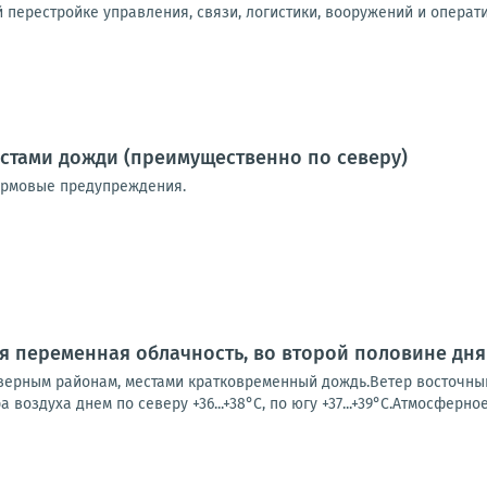
й перестройке управления, связи, логистики, вооружений и операт
местами дожди (преимущественно по северу)
ормовые предупреждения.
ся переменная облачность, во второй половине дня
ерным районам, местами кратковременный дождь.Ветер восточный 5
ра воздуха днем по северу +36...+38°С, по югу +37...+39°С.Атмосферно