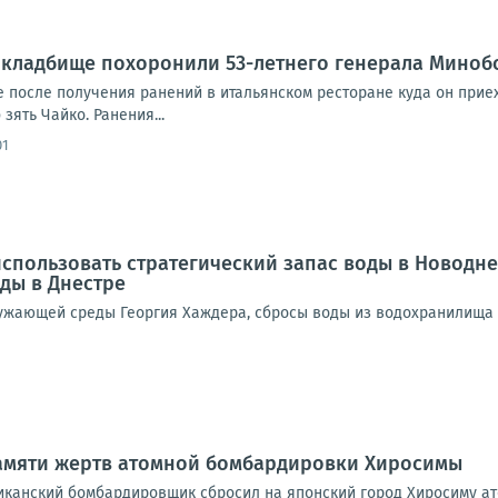
 кладбище похоронили 53-летнего генерала Миноб
е после получения ранений в итальянском ресторане куда он прие
зять Чайко. Ранения...
01
спользовать стратегический запас воды в Новодн
ды в Днестре
ужающей среды Георгия Хаждера, сбросы воды из водохранилища 
памяти жертв атомной бомбардировки Хиросимы
риканский бомбардировщик сбросил на японский город Хиросиму ат