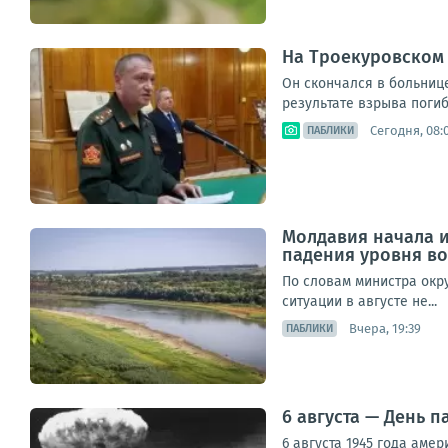
На Троекуровском
Он скончался в больниц
результате взрыва погиб 
Сегодня, 08:
ПАБЛИКИ
Молдавия начала и
падения уровня во
По словам министра окр
ситуации в августе не...
Вчера, 19:39
ПАБЛИКИ
6 августа — День 
6 августа 1945 года аме