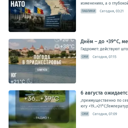
изменениях, а о глубоко
Сегодня, 03:21
ПАБЛИКИ
Днём – до +39°С, 
Гидромет: действуют шт
Сегодня, 07:15
СМИ
6 августа ожидает
,преимущественно по сев
югу +19...+21°С;Температу
Сегодня, 07:09
СМИ