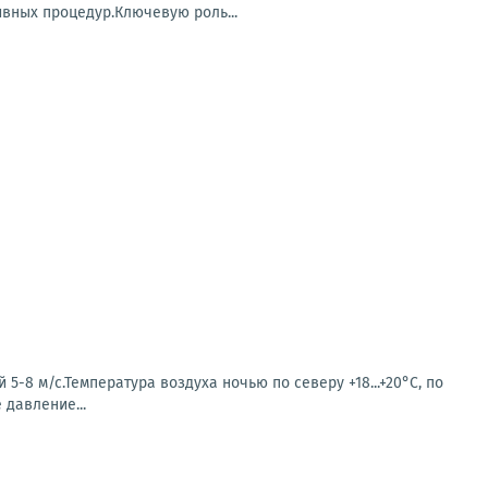
ивных процедур.Ключевую роль...
-8 м/с.Температура воздуха ночью по северу +18...+20°С, по
е давление...