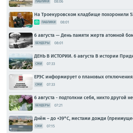
08:06
ПАБЛИКИ
На Троекуровском кладбище похоронили 5
08:01
ПАБЛИКИ
6 августа — День памяти жертв атомной 
08:01
БЕНДЕРЫ
ДЕНЬ В ИСТОРИИ. 6 августа В истории Придн
07:33
СМИ
ЕРЭС информирует о плановых отключениях
07:33
СМИ
6 августа - подтолкни себя, никто другой не
07:21
БЕНДЕРЫ
Днём – до +39°С, местами дожди (преимуще
07:15
СМИ