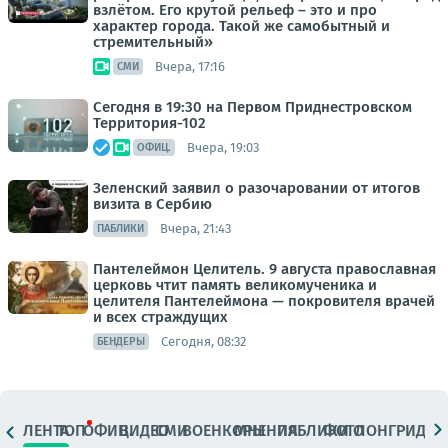
взлётом. Его крутой рельеф – это и про
характер города. Такой же самобытный и
стремительный»
Вчера, 17:16
СМИ
Сегодня в 19:30 на Первом Приднестровском
Территория-102
Вчера, 19:03
ОФИЦ.
Зеленский заявил о разочаровании от итогов
визита в Сербию
Вчера, 21:43
ПАБЛИКИ
Пантелеймон Целитель. 9 августа православная
церковь чтит память великомученика и
целителя Пантелеймона — покровителя врачей
и всех страждущих
Сегодня, 08:32
БЕНДЕРЫ
ЛЕНТА
ТОП
ОФИЦ.
ВИДЕО
СМИ
ВОЕНКОРЫ
МНЕНИЯ
ПАБЛИКИ
ФОТО
ЛОНГРИДЫ