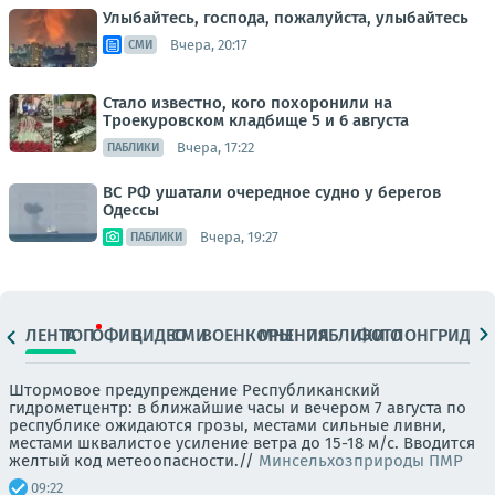
Улыбайтесь, господа, пожалуйста, улыбайтесь
Вчера, 20:17
СМИ
Стало известно, кого похоронили на
Троекуровском кладбище 5 и 6 августа
Вчера, 17:22
ПАБЛИКИ
ВС РФ ушатали очередное судно у берегов
Одессы
Вчера, 19:27
ПАБЛИКИ
ЛЕНТА
ТОП
ОФИЦ.
ВИДЕО
СМИ
ВОЕНКОРЫ
МНЕНИЯ
ПАБЛИКИ
ФОТО
ЛОНГРИДЫ
Штормовое предупреждение Республиканский
гидрометцентр: в ближайшие часы и вечером 7 августа по
республике ожидаются грозы, местами сильные ливни,
местами шквалистое усиление ветра до 15-18 м/с. Вводится
желтый код метеоопасности.//
Минсельхозприроды ПМР
09:22