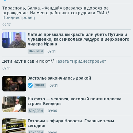
Тирасполь, Балка. «Хёндай» врезался в дорожное
ограждение. На месте работают сотрудники ГАИ.//
Приднестровец
09:17
Латвия призвала выкрасть или убить Путина и
Лукашенко, как Николаса Мадуро и Верховного
лидера Ирана
09:11
ПАБЛИКИ
Дети идут в сад и поют//
Газета "Приднестровье"
09:11
Застолье закончилось дракой
09:11
ОФИЦ.
На фото — человек, который почти полвека
строит Бендеры
09:06
БЕНДЕРЫ
Готовим к эфиру Новости. Главные темы
сегодня:
09:06
БЕНДЕРЫ