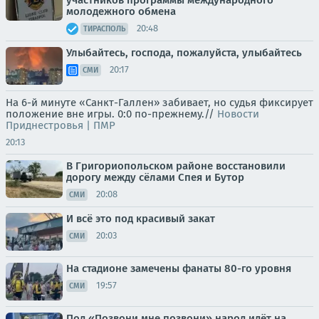
молодежного обмена
20:48
ТИРАСПОЛЬ
Улыбайтесь, господа, пожалуйста, улыбайтесь
20:17
СМИ
На 6-й минуте «Санкт-Галлен» забивает, но судья фиксирует
положение вне игры. 0:0 по-прежнему.//
Новости
Приднестровья | ПМР
20:13
В Григориопольском районе восстановили
дорогу между сёлами Спея и Бутор
20:08
СМИ
И всё это под красивый закат
20:03
СМИ
На стадионе замечены фанаты 80-го уровня
19:57
СМИ
Под «Позвони мне позвони» народ идёт на