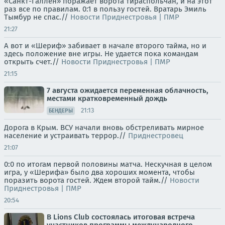
«Санкт-Галлен» поражает ворота тираспольчан, и на этот
раз все по правилам. 0:1 в пользу гостей. Вратарь Эмиль
Тымбур не спас.//
Новости Приднестровья | ПМР
21:27
А вот и «Шериф» забивает в начале второго тайма, но и
здесь положение вне игры. Не удается пока командам
открыть счет.//
Новости Приднестровья | ПМР
21:15
7 августа ожидается переменная облачность,
местами кратковременный дождь
21:13
БЕНДЕРЫ
Дорога в Крым. ВСУ начали вновь обстреливать мирное
население и устраивать террор.//
Приднестровец
21:07
0:0 по итогам первой половины матча. Нескучная в целом
игра, у «Шерифа» было два хороших момента, чтобы
поразить ворота гостей. Ждем второй тайм.//
Новости
Приднестровья | ПМР
20:54
В Lions Club состоялась итоговая встреча
участников программы международного