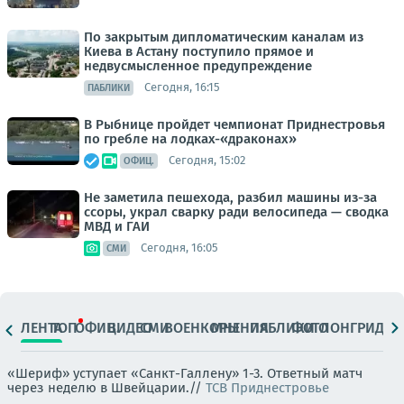
По закрытым дипломатическим каналам из
Киева в Астану поступило прямое и
недвусмысленное предупреждение
Сегодня, 16:15
ПАБЛИКИ
В Рыбнице пройдет чемпионат Приднестровья
по гребле на лодках-«драконах»
Сегодня, 15:02
ОФИЦ.
Не заметила пешехода, разбил машины из-за
ссоры, украл сварку ради велосипеда — сводка
МВД и ГАИ
Сегодня, 16:05
СМИ
ЛЕНТА
ТОП
ОФИЦ.
ВИДЕО
СМИ
ВОЕНКОРЫ
МНЕНИЯ
ПАБЛИКИ
ФОТО
ЛОНГРИДЫ
«Шериф» уступает «Санкт-Галлену» 1-3. Ответный матч
через неделю в Швейцарии.//
ТСВ Приднестровье