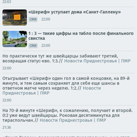
22:03
«Шериф» уступает дома «Санкт-Галлену»
22:00
СМИ
1 : 3 — такие цифры на табло после финального
свистка
22:00
СМИ
Но практически тут же швейцарцы забивают третий,
возвращая статус-кво. 1:3.//
Новости Приднестровья | ПМР
22:00
Отыгрывает «Шериф» один гол в самой концовке, на 89-й
минуте, и тем самым сохраняет для себя еще шансы в
ответном матче через неделю. 1:2.//
Новости
Приднестровья | ПМР
22:00
На 70-й минуте «Шериф», к сожалению, получает и второй.
0:2 уже ведут швейцарцы. Роковая десятиминутка для
тираспольчан.//
Новости Приднестровья | ПМР
21:36