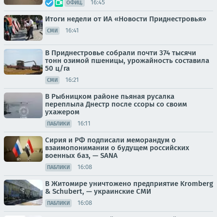
16:45
ОФИЦ.
Итоги недели от ИА «Новости Приднестровья»
16:41
СМИ
В Приднестровье собрали почти 374 тысячи
тонн озимой пшеницы, урожайность составила
50 ц/га
16:21
СМИ
В Рыбницком районе пьяная русалка
переплыла Днестр после ссоры со своим
ухажером
16:11
ПАБЛИКИ
Сирия и РФ подписали меморандум о
взаимопонимании о будущем российских
военных баз, — SANA
16:08
ПАБЛИКИ
В Житомире уничтожено предприятие Kromberg
& Schubert, — украинские СМИ
16:08
ПАБЛИКИ