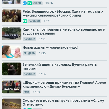
18:06
ОФИЦ.
Рейс Владивосток - Москва. Одна из тех самых
женских северокорейских бригад
17:25
ПАБЛИКИ
Ким начал отправлять не только военные, но и
трудовые резервы
17:21
ПАБЛИКИ
Новая жизнь — маленькое чудо!
17:15
БЕНДЕРЫ
Зеленский ищет в карманах Вучича ракеты
патриот
17:06
ПАБЛИКИ
«Шериф» сегодня принимает на Главной Арене
кишинёвскую «Дачию Буюканы»
17:03
СМИ
Смотрите в новом выпуске программы «Служу
Отечеству»: