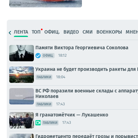
ЛЕНТА
ТОП
ОФИЦ.
ВИДЕО
СМИ
ВОЕНКОРЫ
МНЕ
Памяти Виктора Георгиевича Соколова
18:12
ОФИЦ.
Украина не будет производить ракеты для 
18:04
ПАБЛИКИ
ВС РФ поразили военные склады с аппарату
Николаев
17:43
ПАБЛИКИ
Я гранатомётчик — Лукашенко
17:43
ПАБЛИКИ
Гидрометцентр передаёт грозы и порывист