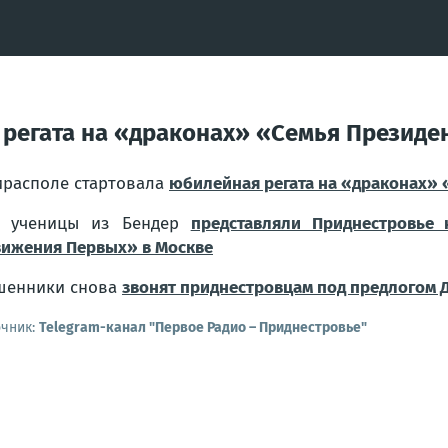
 регата на «драконах» «Семья Президе
ирасполе стартовала
юбилейная регата на «драконах» 
е ученицы из Бендер
представляли Приднестровье
ижения Первых» в Москве
шенники снова
звонят приднестровцам под предлогом Д
очник:
Telegram-канал "Первое Радио – Приднестровье"