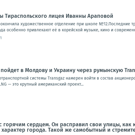
цы Тираспольского лицея Иванны Араповой
 окончила художественное отделение при школе №12.Последние три
да особенно привлекают её в корейской музыке, кино и современно
1
пойдет в Молдову и Украину через румынскую Tran
транспортной системы Transgaz намерен войти в состав акционеро
 LNG — это крупный американский проект...
с горячим сердцем. Он расправил свои улицы, как 
о характер города. Такой же самобытный и стреми