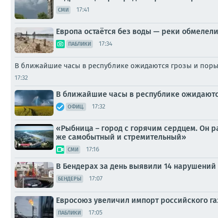
17:41
СМИ
Европа остаётся без воды — реки обмелели
17:34
ПАБЛИКИ
В ближайшие часы в республике ожидаются грозы и порыв
17:32
В ближайшие часы в республике ожидаются
17:32
ОФИЦ.
«Рыбница – город с горячим сердцем. Он р
же самобытный и стремительный»
17:16
СМИ
В Бендерах за день выявили 14 нарушений
17:07
БЕНДЕРЫ
Евросоюз увеличил импорт российского газа
17:05
ПАБЛИКИ