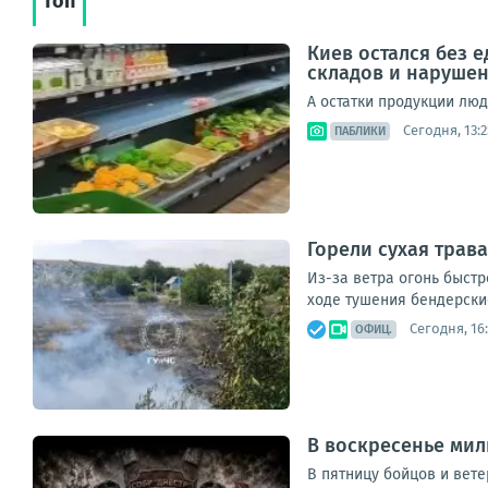
Топ
Киев остался без 
складов и наруше
А остатки продукции лю
Сегодня, 13:2
ПАБЛИКИ
Горели сухая трава
Из-за ветра огонь быстр
ходе тушения бендерски
Сегодня, 16
ОФИЦ.
В воскресенье мил
В пятницу бойцов и вет