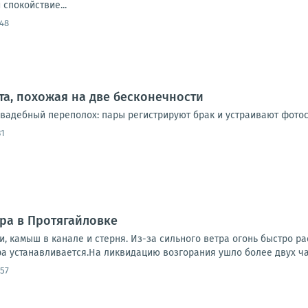
спокойствие...
:48
ата, похожая на две бесконечности
 свадебный переполох: пары регистрируют брак и устраивают фотос
31
ра в Протягайловке
ки, камыш в канале и стерня. Из-за сильного ветра огонь быстро 
а устанавливается.На ликвидацию возгорания ушло более двух час
:57