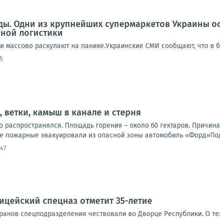
еды. Одни из крупнейших супермаркетов Украины о
нной логистики
ди массово раскупают на панике.Украинские СМИ сообщают, что в 
5
, ветки, камыш в канале и стерня
о распространялся. Площадь горения – около 60 гектаров. Причин
е пожарные эвакуировали из опасной зоны автомобиль «Форд»Под
:47
ицейский спецназ отметит 35-летие
еранов спецподразделения чествовали во Дворце Республики. О т