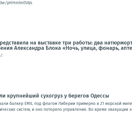
u.be/pHHmlmlS6Js
редставила на выставке три работы: два натюрмор
ения Александра Блока «Ночь, улица, фонарь, апт
42
и крупнейший сухогруз у берегов Одессы
али балкер EMIL под флагом Либерии примерно в 21 морской миле 
ических систем, и оно потеряло управление. Во время эвакуации эк