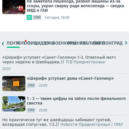
Не заметила пешехода, разбил машины из-за
ссоры, украл сварку ради велосипеда — сводка
МВД и ГАИ
Сегодня, 16:05
СМИ
ЛЕНТА
ТОП
ОФИЦ.
ВИДЕО
СМИ
ВОЕНКОРЫ
МНЕНИЯ
ПАБЛИКИ
ФОТО
ЛОНГРИДЫ
«Шериф» уступает «Санкт-Галлену» 1-3. Ответный матч
через неделю в Швейцарии.//
ТСВ Приднестровье
22:03
«Шериф» уступает дома «Санкт-Галлену»
22:00
СМИ
1 : 3 — такие цифры на табло после финального
свистка
22:00
СМИ
Но практически тут же швейцарцы забивают третий,
возвращая статус-кво. 1:3.//
Новости Приднестровья | ПМР