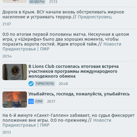
21:13
БЕНДЕРЫ
Дорога в Крым. ВСУ начали вновь обстреливать мирное
население и устраивать террор.//
Приднестровец
21:07
0:0 по итогам первой половины матча. Нескучная в целом
игра, у «Шерифа» было два хороших момента, чтобы
поразить ворота гостей. Ждем второй тайм.//
Новости
Приднестровья | ПМР
20:54
В Lions Club состоялась итоговая встреча
участников программы международного
молодежного обмена
20:48
ТИРАСПОЛЬ
Улыбайтесь, господа, пожалуйста, улыбайтесь
20:17
СМИ
На 6-й минуте «Санкт-Галлен» забивает, но судья фиксирует
положение вне игры. 0:0 по-прежнему.//
Новости
Приднестровья | ПМР
20:13