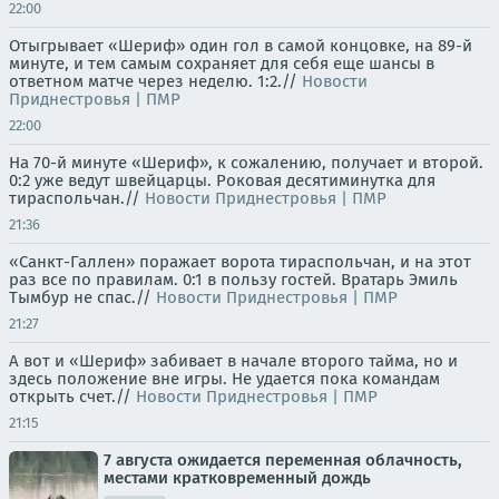
22:00
Отыгрывает «Шериф» один гол в самой концовке, на 89-й
минуте, и тем самым сохраняет для себя еще шансы в
ответном матче через неделю. 1:2.//
Новости
Приднестровья | ПМР
22:00
На 70-й минуте «Шериф», к сожалению, получает и второй.
0:2 уже ведут швейцарцы. Роковая десятиминутка для
тираспольчан.//
Новости Приднестровья | ПМР
21:36
«Санкт-Галлен» поражает ворота тираспольчан, и на этот
раз все по правилам. 0:1 в пользу гостей. Вратарь Эмиль
Тымбур не спас.//
Новости Приднестровья | ПМР
21:27
А вот и «Шериф» забивает в начале второго тайма, но и
здесь положение вне игры. Не удается пока командам
открыть счет.//
Новости Приднестровья | ПМР
21:15
7 августа ожидается переменная облачность,
местами кратковременный дождь