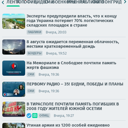
ЛЕНТА
ТОП
ОФИЦ.
ВИДЕО
СМИ
ВОЕНКОРЫ
МНЕНИЯ
ПАБЛИКИ
ФОТО
ЛОНГРИДЫ
Эксперты предупредили власть, что к концу
года Украина потеряет 70% логистических
складских площадок в стране
Вчера, 20:03
ПАБЛИКИ
8 августа ожидается переменная облачность,
местами кратковременный дождь
Вчера, 19:52
БЕНДЕРЫ
На Мемориале в Слободзее почтили память
жертв фашизма
Вчера, 19:36
СМИ
ПЕРВОМУ РАДИО – 35! БУДНИ, ПОБЕДЫ И ПЛАНЫ
Вчера, 19:36
СМИ
В ТИРАСПОЛЕ ПОЧТИЛИ ПАМЯТЬ ПОГИБШИХ В
2008 ГОДУ ЖИТЕЛЕЙ ЮЖНОЙ ОСЕТИИ
Вчера, 19:27
ОФИЦ.
Утиная армия из 1200 особей ежедневно