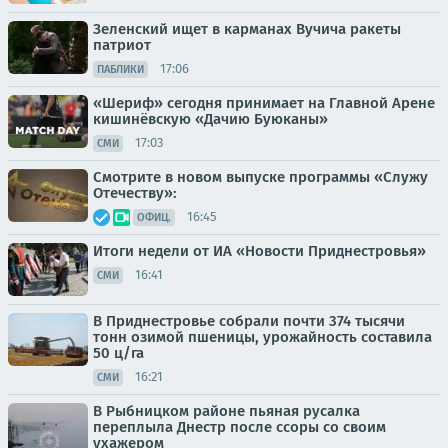
Зеленский ищет в карманах Вучича ракеты
патриот
17:06
ПАБЛИКИ
«Шериф» сегодня принимает на Главной Арене
кишинёвскую «Дачию Буюканы»
17:03
СМИ
Смотрите в новом выпуске программы «Служу
Отечеству»:
16:45
ОФИЦ.
Итоги недели от ИА «Новости Приднестровья»
16:41
СМИ
В Приднестровье собрали почти 374 тысячи
тонн озимой пшеницы, урожайность составила
50 ц/га
16:21
СМИ
В Рыбницком районе пьяная русалка
переплыла Днестр после ссоры со своим
ухажером