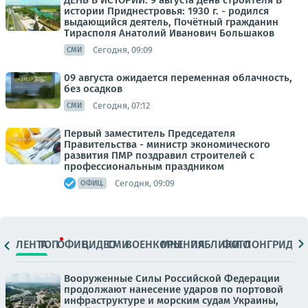
ДЕНЬ В ИСТОРИИ. 9 августа День строителя В
истории Приднестровья: 1930 г. - родился
выдающийся деятель, Почётный гражданин
Тирасполя Анатолий Иванович Большаков
Сегодня, 09:09
СМИ
09 августа ожидается переменная облачность,
без осадков
Сегодня, 07:12
СМИ
Первый заместитель Председателя
Правительства - министр экономического
развития ПМР поздравил строителей с
профессиональным праздником
Сегодня, 09:09
ОФИЦ.
ЛЕНТА
ТОП
ОФИЦ.
ВИДЕО
СМИ
ВОЕНКОРЫ
МНЕНИЯ
ПАБЛИКИ
ФОТО
ЛОНГРИДЫ
Вооруженные Силы Российской Федерации
продолжают нанесение ударов по портовой
инфраструктуре и морским судам Украины,