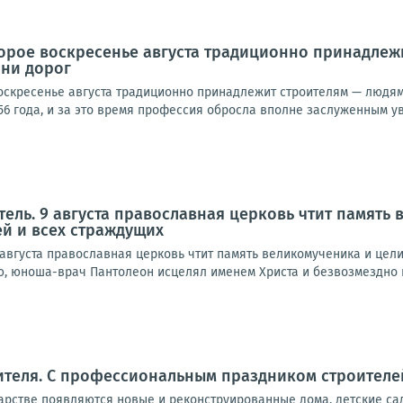
торое воскресенье августа традиционно принадлежи
 ни дорог
скресенье августа традиционно принадлежит строителям — людям, 
56 года, и за это время профессия обросла вполне заслуженным ув
ель. 9 августа православная церковь чтит память
й и всех страждущих
августа православная церковь чтит память великомученика и цел
, юноша-врач Пантолеон исцелял именем Христа и безвозмездно по
ителя. С профессиональным праздником строителе
арстве появляются новые и реконструированные дома, детские са