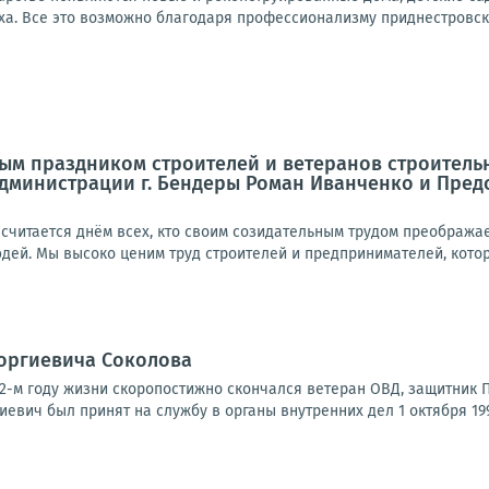
ха. Все это возможно благодаря профессионализму приднестровски
м праздником строителей и ветеранов строительн
дминистрации г. Бендеры Роман Иванченко и Пред
 считается днём всех, кто своим созидательным трудом преобража
дей. Мы высоко ценим труд строителей и предпринимателей, которы
еоргиевича Соколова
а 62-м году жизни скоропостижно скончался ветеран ОВД, защитник
иевич был принят на службу в органы внутренних дел 1 октября 1992