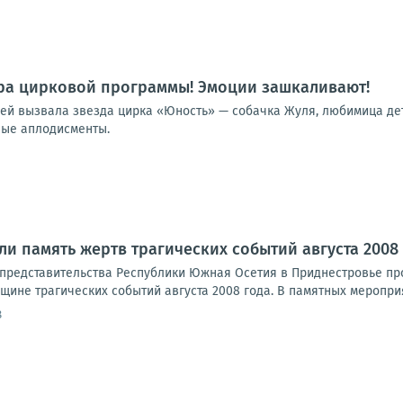
ра цирковой программы! Эмоции зашкаливают!
лей вызвала звезда цирка «Юность» — собачка Жуля, любимица дет
ные аплодисменты.
ли память жертв трагических событий августа 2008
представительства Республики Южная Осетия в Приднестровье пр
ине трагических событий августа 2008 года. В памятных мероприя
8