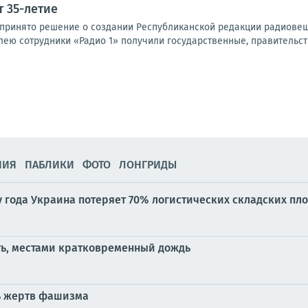
т 35-летие
ло принято решение о создании Республиканской редакции радиове
лею сотрудники «Радио 1» получили государственные, правительст
НИЯ
ПАБЛИКИ
ФОТО
ЛОНГРИДЫ
у года Украина потеряет 70% логистических складских пл
ть, местами кратковременный дождь
ь жертв фашизма