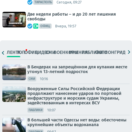
Сегодня, 09:27
ТИРАСПОЛЬ
Две недели работы – и до 20 лет лишения
свободы
Вчера, 19:57
ОФИЦ.
ЛЕНТА
ТОП
ОФИЦ.
ВИДЕО
СМИ
ВОЕНКОРЫ
МНЕНИЯ
ПАБЛИКИ
ФОТО
ЛОНГРИДЫ
В Бендерах на запрещённом для купания месте
утонул 13-летний подросток
10:16
СМИ
Вооруженные Силы Российской Федерации
продолжают нанесение ударов по портовой
инфраструктуре и морским судам Украины,
задействованным в интересах ВСУ
10:07
ПАБЛИКИ
В большей части Одессы нет воды: обесточены
крупнейшие объекты водоканала
09:57
ПАБЛИКИ