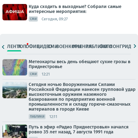
Куда сходить в выходные? Собрали самые
интересные мероприятия:
Сегодня, 09:27
СМИ
ЛЕНТА
ТОП
ОФИЦ.
ВИДЕО
СМИ
ВОЕНКОРЫ
МНЕНИЯ
ПАБЛИКИ
ФОТО
ЛОНГРИДЫ
Метеокарты весь день обещают сухие грозы в
Приднестровье
12:21
СМИ
Сегодня ночью Вооруженными Силами
Российской Федерации нанесен групповой удар
высокоточным оружием наземного
базирования по предприятию военной
промышленности и складу горюче-смазочных
материалов в городе Киеве
12:11
ПАБЛИКИ
Путь в эфир «Радио Приднестровья» начался
ровно 35 лет назад, 7 августа 1991 года