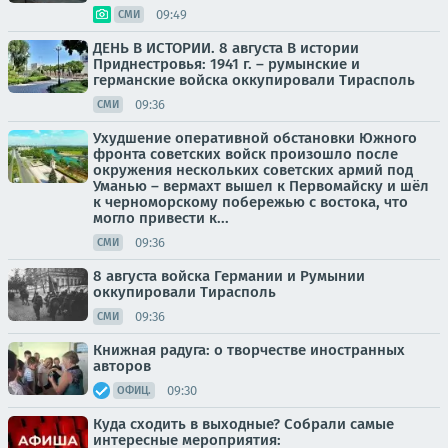
09:49
СМИ
ДЕНЬ В ИСТОРИИ. 8 августа В истории
Приднестровья: 1941 г. – румынские и
германские войска оккупировали Тирасполь
09:36
СМИ
Ухудшение оперативной обстановки Южного
фронта советских войск произошло после
окружения нескольких советских армий под
Уманью – вермахт вышел к Первомайску и шёл
к черноморскому побережью с востока, что
могло привести к...
09:36
СМИ
8 августа войска Германии и Румынии
оккупировали Тирасполь
09:36
СМИ
Книжная радуга: о творчестве иностранных
авторов
09:30
ОФИЦ.
Куда сходить в выходные? Собрали самые
интересные мероприятия: