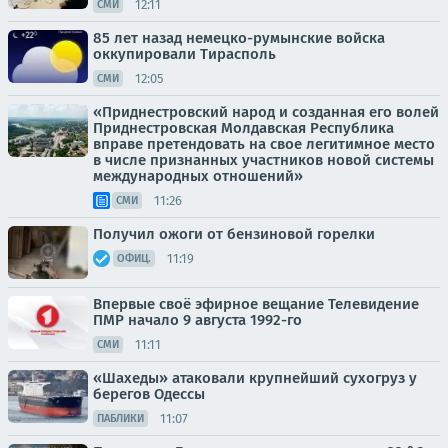
12:11
СМИ
85 лет назад немецко-румынские войска
оккупировали Тирасполь
12:05
СМИ
«Приднестровский народ и созданная его волей
Приднестровская Молдавская Республика
вправе претендовать на свое легитимное место
в числе признанных участников новой системы
международных отношений»
11:26
СМИ
Получил ожоги от бензиновой горелки
11:19
ОФИЦ.
Впервые своё эфирное вещание Телевидение
ПМР начало 9 августа 1992-го
11:11
СМИ
«Шахеды» атаковали крупнейший сухогруз у
берегов Одессы
11:07
ПАБЛИКИ