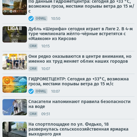
По данным Гидрометцентра: сегодня до +33 °C,
возможна гроза, местами порывы ветра до 15 м/
с
10:50
ОФИЦ.
Дубль «Шерифа» сегодня играет в Лиге 2. В 4-м
туре чемпионата жёлто-чёрные встретятся с
«Маяком» из Кирсово
10:15
СМИ
Они редко оказываются в центре внимания, но
именно их труд меняет облик наших городов
10:07
СМИ
ГИДРОМЕТЦЕНТР: Сегодня до +33°С, возможна
гроза, местами порывы ветра до 15 м/с
10:07
ОФИЦ.
Спасатели напоминают правила безопасности
на воде
09:51
СМИ
На спортплощадке по ул. Федько, 18
развернулась сельскохозяйственная ярмарка
выходного дня