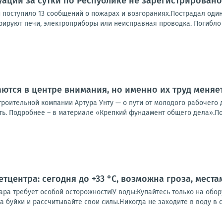
аций за сутки по Республике не зарегистрировано
 поступило 13 сообщений о пожарах и возгораниях.Пострадал один
рируют печи, электроприборы или неисправная проводка. Погибло 5
ются в центре внимания, но именно их труд меняе
роительной компании Артура Унту — о пути от молодого рабочего 
ть. Подробнее – в материале «Крепкий фундамент общего дела».Под
тцентра: сегодня до +33 °C, возможна гроза, места
ара требует особой осторожности!У воды:Купайтесь только на обо
а буйки и рассчитывайте свои силы.Никогда не заходите в воду в с