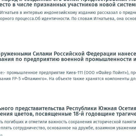
место в числе признанных участников новой сист
Игнатьев в интервью индонезийскому изданию рассказал о придне
орного процесса.Об идентичности. По словам Игнатьева, она осно
оруженными Силами Российской Федерации нанесе
вания по предприятию военной промышленности и
е:- промышленное предприятие Киев-111 (ООО «Файер Пойнт»), п
ания FP-5 «Фламинго». На объекте также хранятся компоненты для
ного представительства Республики Южная Осетия
ния цветов, посвященные 18-й годовщине трагичес
ть погибших и отметили важность сохранения исторической памяти
плять сотрудничество, основанное на дружбе, взаимном уважении 
33