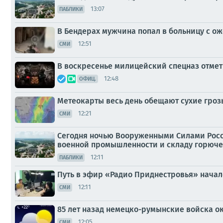
13:07
ПАБЛИКИ
В Бендерах мужчина попал в больницу с о
12:51
СМИ
В воскресенье милицейский спецназ отмет
12:48
ОФИЦ.
Метеокарты весь день обещают сухие гроз
12:21
СМИ
Сегодня ночью Вооруженными Силами Росс
военной промышленности и складу горюче
12:11
ПАБЛИКИ
Путь в эфир «Радио Приднестровья» начался
12:11
СМИ
85 лет назад немецко-румынские войска о
12:05
СМИ