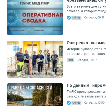
Чрезвычайных ситу
Всего за минувшие сутки
случаев, в которых фигу
Сегодня, 09:27
ОФИЦ.
Они редко оказыва
История руководителя ст
которые строят на совес
Сегодня, 10:07
СМИ
По данным Гидроме
ГУпЧС предупреждает: ж
секунду.Не заплывайте з
Сегодня, 10:50
ОФИЦ.