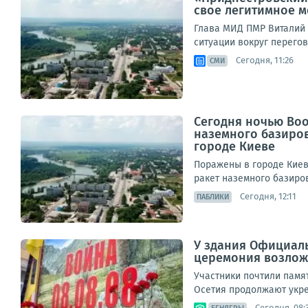
свое легитимное 
Глава МИД ПМР Виталий 
ситуации вокруг перегов
Сегодня, 11:26
СМИ
Сегодня ночью Во
наземного базиро
городе Киеве
Поражены в городе Киев
ракет наземного базиров
Сегодня, 12:11
ПАБЛИКИ
У здания Официаль
церемония возложе
Участники почтили памя
Осетия продолжают укре
Сегодня, 08: