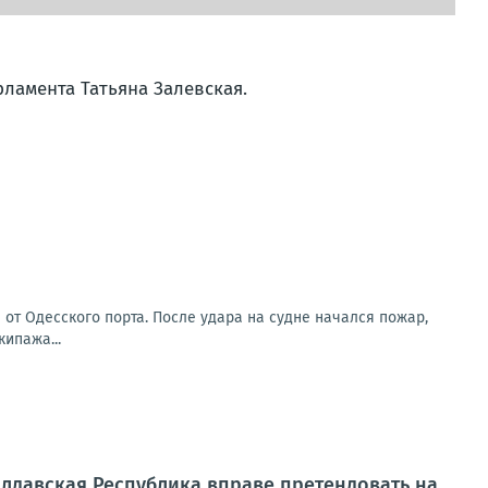
рламента Татьяна Залевская.
от Одесского порта. После удара на судне начался пожар,
ипажа...
лдавская Республика вправе претендовать на