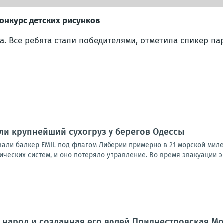
онкурс детских рисунков
а. Все ребята стали победителями, отметила спикер па
и крупнейший сухогруз у берегов Одессы
али балкер EMIL под флагом Либерии примерно в 21 морской миле 
ических систем, и оно потеряло управление. Во время эвакуации эк
народ и созданная его волей Приднестровская Мо