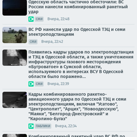
Одесскую область частично обесточили: ВС
России нанесли комбинированный ракетный
удар
Вчера, 22:48
СМИ
ВС РФ нанесли удар по Одесской ТЭЦ и семи
электроподстанциям
Вчера, 22:42
СМИ
Появились кадры ударов по электроподстанция
и ТЭЦ в Одесской области, а также уничтожения
инфраструктуры газового месторождения
«Бугроватое» в Сумской области,
используемого в интересах ВСУ В Одесской
области было поражено...
Вчера, 22:39
СМИ
Кадры комбинированного ракетно-
авиационного удара по Одесской ТЭЦ и семи
электроподстанциям, включая "Усатово",
"Центрополит", "Арцих", "Новоодесскую",
"Маяки", "Белгород-Днестровский" и
"Каролино-Бугаз"
Вчера, 22:34
ПАБЛИКИ
Комбинированный ракетный удар ВС РФ по