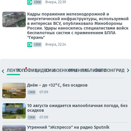
Вчера, 22:39
СМИ
Кадры поражения железнодорожной и
энергетической инфраструктуры, используемой
в интересах ВСУ, опубликовало Минобороны
России. Удары наносились специалистами войск
беспилотных систем с применением БПЛА
"Герань"
Вчера, 22:24
СМИ
ЛЕНТА
ТОП
ОФИЦ.
ВИДЕО
СМИ
ВОЕНКОРЫ
МНЕНИЯ
ПАБЛИКИ
ФОТО
ЛОНГРИДЫ
Днём – до +32°С, без осадков
07:09
СМИ
10 августа ожидается малооблачная погода, без
осадков
07:09
СМИ
Утренний "эКспрессо" на радио Sputnik