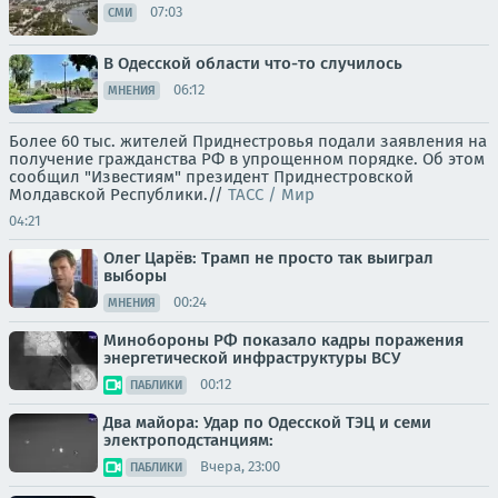
07:03
СМИ
В Одесской области что-то случилось
06:12
МНЕНИЯ
Более 60 тыс. жителей Приднестровья подали заявления на
получение гражданства РФ в упрощенном порядке. Об этом
сообщил "Известиям" президент Приднестровской
Молдавской Республики.//
ТАСС / Мир
04:21
Олег Царёв: Трамп не просто так выиграл
выборы
00:24
МНЕНИЯ
Минобороны РФ показало кадры поражения
энергетической инфраструктуры ВСУ
00:12
ПАБЛИКИ
Два майора: Удар по Одесской ТЭЦ и семи
электроподстанциям:
Вчера, 23:00
ПАБЛИКИ