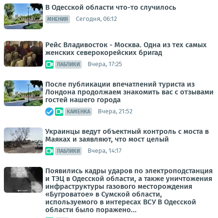
В Одесской области что-то случилось
Сегодня, 06:12
МНЕНИЯ
Рейс Владивосток - Москва. Одна из тех самых
женских северокорейских бригад
Вчера, 17:25
ПАБЛИКИ
После публикации впечатлений туриста из
Лондона продолжаем знакомить вас с отзывами
гостей нашего города
Вчера, 21:52
КАМЕНКА
Украинцы ведут объектный контроль с моста в
Маяках и заявляют, что мост целый
Вчера, 14:17
ПАБЛИКИ
Появились кадры ударов по электроподстанция
и ТЭЦ в Одесской области, а также уничтожения
инфраструктуры газового месторождения
«Бугроватое» в Сумской области,
используемого в интересах ВСУ В Одесской
области было поражено...