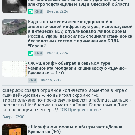
электроподстанциям и ТЭЦ в Одесской области
Вчера, 22:24
СМИ
Кадры поражения железнодорожной и
энергетической инфраструктуры, используемой
в интересах ВСУ, опубликовало Минобороны
России. Удары наносились специалистами войск
беспилотных систем с применением БПЛА
"Герань"
Вчера, 22:24
СМИ
ФК «Шериф» обыграл в седьмом туре
чемпионата Молдавии кишиневскую «Дачию-
Буюкань» — 1 : 0
Вчера, 22:08
СМИ
«Шериф» создал огромное количество моментов в игре с
«Дачией-Буюканы», но выиграл скромно 1-0.
Тираспольчане по-прежнему лидируют в таблице. Дальше -
перелет в Швейцарию на матч с «Санкт-Галленом» в Лиге
конференций в четверг.//
ТСВ Приднестровье
Вчера, 22:00
«Шериф» минимально обыгрывает «Дачию
Буюканы» (1:0)