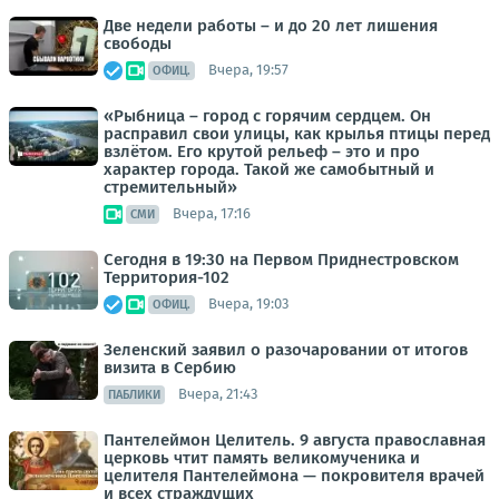
Две недели работы – и до 20 лет лишения
свободы
Вчера, 19:57
ОФИЦ.
«Рыбница – город с горячим сердцем. Он
расправил свои улицы, как крылья птицы перед
взлётом. Его крутой рельеф – это и про
характер города. Такой же самобытный и
стремительный»
Вчера, 17:16
СМИ
Сегодня в 19:30 на Первом Приднестровском
Территория-102
Вчера, 19:03
ОФИЦ.
Зеленский заявил о разочаровании от итогов
визита в Сербию
Вчера, 21:43
ПАБЛИКИ
Пантелеймон Целитель. 9 августа православная
церковь чтит память великомученика и
целителя Пантелеймона — покровителя врачей
и всех страждущих