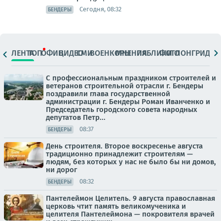
Сегодня, 08:32
БЕНДЕРЫ
ЛЕНТА
ТОП
ОФИЦ.
ВИДЕО
СМИ
ВОЕНКОРЫ
МНЕНИЯ
ПАБЛИКИ
ФОТО
ЛОНГРИДЫ
С профессиональным праздником строителей и
ветеранов строительной отрасли г. Бендеры
поздравили глава государственной
администрации г. Бендеры Роман Иванченко и
Председатель городского совета народных
депутатов Петр...
08:37
БЕНДЕРЫ
День строителя. Второе воскресенье августа
традиционно принадлежит строителям —
людям, без которых у нас не было бы ни домов,
ни дорог
08:32
БЕНДЕРЫ
Пантелеймон Целитель. 9 августа православная
церковь чтит память великомученика и
целителя Пантелеймона — покровителя врачей