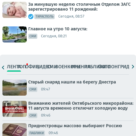
За минувшую неделю столичным Отделом ЗАГС
зарегистрировано 11 рождений:
Сегодня, 08:57
ТИРАСПОЛЬ
Главное на утро 10 августа:
Сегодня, 08:21
СМИ
ЛЕНТА
ТОП
ОФИЦ.
ВИДЕО
СМИ
ВОЕНКОРЫ
МНЕНИЯ
ПАБЛИКИ
ФОТО
ЛОНГРИДЫ
Старый снаряд нашли на берегу Днестра
09:47
СМИ
Вниманию жителей Октябрьского микрорайона:
11 августа временно отключат холодную воду
09:46
СМИ
Приднестровцы массово выбирают Россию
09:46
ПАБЛИКИ