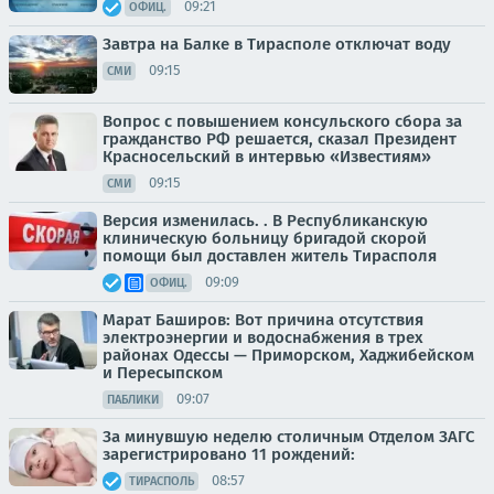
09:21
ОФИЦ.
Завтра на Балке в Тирасполе отключат воду
09:15
СМИ
Вопрос с повышением консульского сбора за
гражданство РФ решается, сказал Президент
Красносельский в интервью «Известиям»
09:15
СМИ
Версия изменилась. . В Республиканскую
клиническую больницу бригадой скорой
помощи был доставлен житель Тирасполя
09:09
ОФИЦ.
Марат Баширов: Вот причина отсутствия
электроэнергии и водоснабжения в трех
районах Одессы — Приморском, Хаджибейском
и Пересыпском
09:07
ПАБЛИКИ
За минувшую неделю столичным Отделом ЗАГС
зарегистрировано 11 рождений:
08:57
ТИРАСПОЛЬ