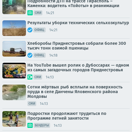
Подробности ДТП на трассе Тирасполь –
Каменка: водитель «Тойоты» в реанимации
14:21
СМИ
Результаты уборки технических сельхозкультур
14:21
ОФИЦ.
Хлеборобы Приднестровья собрали более 300
тысяч тонн озимой пшеницы
14:18
ОФИЦ.
На YouTube вышел ролик о Дубоссарах — одном
из самых загадочных городов Приднестровья
14:13
СМИ
Сотни мёртвых рыб всплыли на поверхность
пруда в селе Данчены Яловенского района
Молдовы
14:13
СМИ
Подростки продолжают трудиться по
Программе летней занятости
14:13
БЕНДЕРЫ