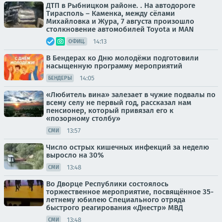
ДТП в Рыбницком районе. . На автодороге
Тирасполь – Каменка, между сёлами
Михайловка и Жура, 7 августа произошло
столкновение автомобилей Toyota и MAN
14:13
ОФИЦ.
В Бендерах ко Дню молодёжи подготовили
насыщенную программу мероприятий
14:05
БЕНДЕРЫ
«Любитель вина» залезает в чужие подвалы по
всему селу не первый год, рассказал нам
пенсионер, который привязал его к
«позорному столбу»
13:57
СМИ
Число острых кишечных инфекций за неделю
выросло на 30%
13:48
СМИ
Во Дворце Республики состоялось
торжественное мероприятие, посвящённое 35-
летнему юбилею Специального отряда
быстрого реагирования «Днестр» МВД
13:48
СМИ