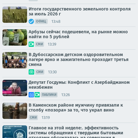
Итоги государственного земельного контроля
за июль 2026 г
13:48
ОФИЦ.
Арбузы сейчас подешевели, на рынке можно
найти по 5 рублей
13:39
СМИ
В Дубоссарском детском оздоровительном
лагере ярко и зажигательно проходит третья
смена
13:30
СМИ
Депутат Госдумы: Конфликт с Азербайджаном
неизбежен
13:26
ПАБЛИКИ
В Каменском районе мужчину привязали к
столбу «позора» за то, что украл вино
13:19
СМИ
Главное на этой неделе:. эффективность
системы обращения с твердыми бытовыми
отходами обсуждалась на совещании в