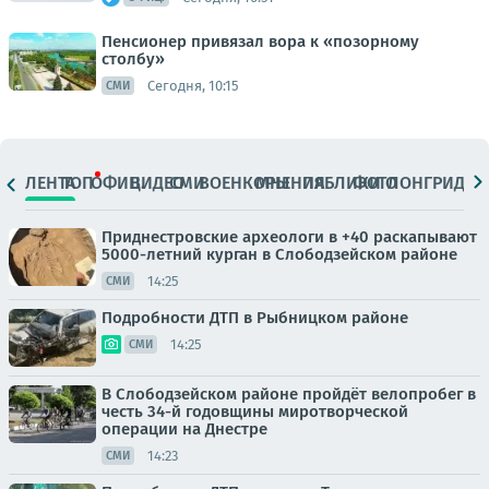
Пенсионер привязал вора к «позорному
столбу»
Сегодня, 10:15
СМИ
ЛЕНТА
ТОП
ОФИЦ.
ВИДЕО
СМИ
ВОЕНКОРЫ
МНЕНИЯ
ПАБЛИКИ
ФОТО
ЛОНГРИДЫ
Приднестровские археологи в +40 раскапывают
5000-летний курган в Слободзейском районе
14:25
СМИ
Подробности ДТП в Рыбницком районе
14:25
СМИ
В Слободзейском районе пройдёт велопробег в
честь 34-й годовщины миротворческой
операции на Днестре
14:23
СМИ