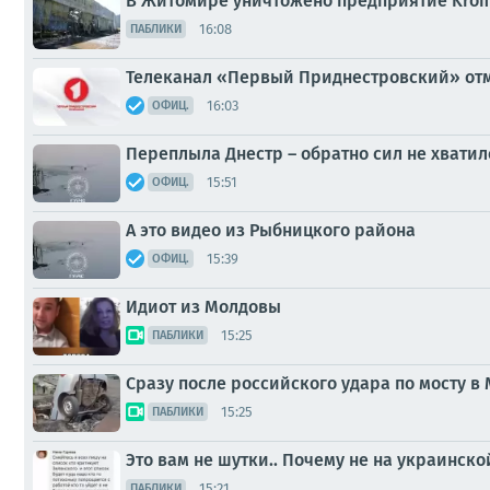
В Житомире уничтожено предприятие Krom
16:08
ПАБЛИКИ
Телеканал «Первый Приднестровский» отм
16:03
ОФИЦ.
Переплыла Днестр – обратно сил не хватил
15:51
ОФИЦ.
А это видео из Рыбницкого района
15:39
ОФИЦ.
Идиот из Молдовы
15:25
ПАБЛИКИ
Сразу после российского удара по мосту в
15:25
ПАБЛИКИ
Это вам не шутки.. Почему не на украинско
15:21
ПАБЛИКИ