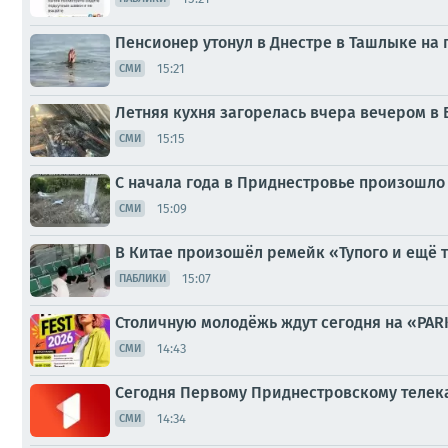
Пенсионер утонул в Днестре в Ташлыке на 
15:21
СМИ
Летняя кухня загорелась вчера вечером в 
15:15
СМИ
С начала года в Приднестровье произошло 
15:09
СМИ
В Китае произошёл ремейк «Тупого и ещё 
15:07
ПАБЛИКИ
Столичную молодёжь ждут сегодня на «PARK
14:43
СМИ
Сегодня Первому Приднестровскому телека
14:34
СМИ