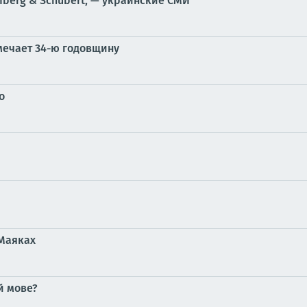
berg & Schubert, — украинские СМИ
ечает 34-ю годовщину
о
 Маяках
й мове?