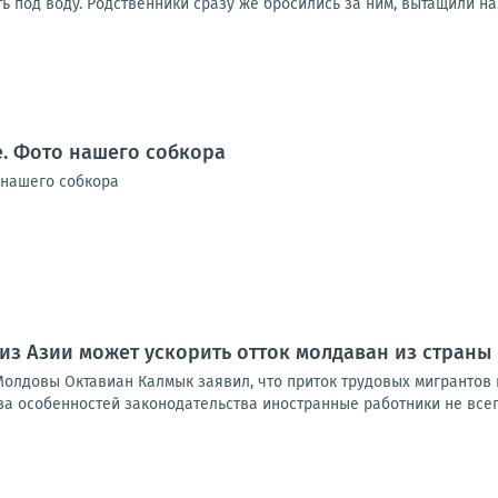
ть под воду. Родственники сразу же бросились за ним, вытащили на.
. Фото нашего собкора
 нашего собкора
из Азии может ускорить отток молдаван из страны
Молдовы Октавиан Калмык заявил, что приток трудовых мигрантов 
-за особенностей законодательства иностранные работники не всегд