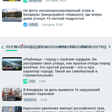
Сегодня, 16:51
БЕНДЕРЫ
На фото несанкционированный пляж в
Бендерах (микрорайон «Кавказ»), где вчера
днём утонул 13-летний подросток
Сегодня, 13:18
ОФИЦ.
ЛЕНТА
ТОП
ОФИЦ.
ВИДЕО
СМИ
ВОЕНКОРЫ
МНЕНИЯ
ПАБЛИКИ
ФОТО
ЛОНГРИДЫ
«Рыбница – город с горячим сердцем. Он
расправил свои улицы, как крылья птицы перед
взлётом. Его крутой рельеф – это и про
характер города. Такой же самобытный и
стремительный»
17:16
СМИ
В Бендерах за день выявили 14 нарушений
правил парковки
17:07
БЕНДЕРЫ
Евросоюз увеличил импорт российского газа,