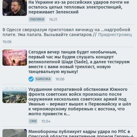
На Украине из-за российских ударов почти не
осталось целых тепловых электростанций,
переживает Зеленский
16:21
ПАБЛИКИ
В Одессе сверхразум приготовил яичницу на …надгробной
плите. Ума палата. Вызывайте санитаров.//
Приднестровец
16:06
Сегодня вечер танцев будет необычным,
первый час мы будем слушать концерт
великолепной Шаде (Sade), а далее тестируем
вместе с вами новый треклист, новую
танцевальную музыку!
16:06
КАМЕНКА
Ухудшение оперативной обстановки Южного
фронта советских войск произошло после
окружения нескольких советских армий под
Уманью – вермахт вышел к Первомайску и шёл
к черноморскому побережью с востока, что
могло привести к...
15:54
СМИ
Минобороны публикует кадры удара по РЛС в
Одесской области реактивным дроном Герань-4