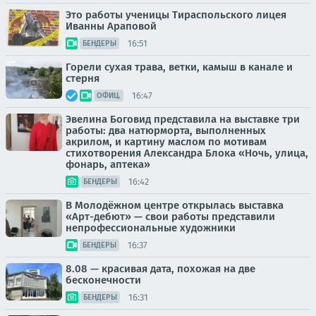
Это работы ученицы Тираспольского лицея
Иванны Араповой
16:51
БЕНДЕРЫ
Горели сухая трава, ветки, камыш в канале и
стерня
16:47
ОФИЦ.
Эвелина Боговид представила на выставке три
работы: два натюрморта, выполненных
акрилом, и картину маслом по мотивам
стихотворения Александра Блока «Ночь, улица,
фонарь, аптека»
16:42
БЕНДЕРЫ
В Молодёжном центре открылась выставка
«Арт-дебют» — свои работы представили
непрофессиональные художники
16:37
БЕНДЕРЫ
8.08 — красивая дата, похожая на две
бесконечности
16:31
БЕНДЕРЫ