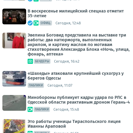
В воскресенье милицейский спецназ отметит
35-летие
Сегодня, 12:48
ОФИЦ.
Эвелина Боговид представила на выставке три
работы: два натюрморта, выполненных
акрилом, и картину маслом по мотивам
стихотворения Александра Блока «Ночь, улица,
фонарь, аптека»
Сегодня, 16:42
БЕНДЕРЫ
«Шахеды» атаковали крупнейший сухогруз у
берегов Одессы
Сегодня, 11:07
ПАБЛИКИ
Минобороны публикует кадры удара по РЛС в
Одесской области реактивным дроном Герань-4
Сегодня, 15:48
ПАБЛИКИ
Это работы ученицы Тираспольского лицея
Иванны Араповой