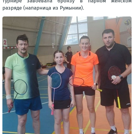
турнире завоевала бронзу в парном женском
разряде
(напарница из Румынии).