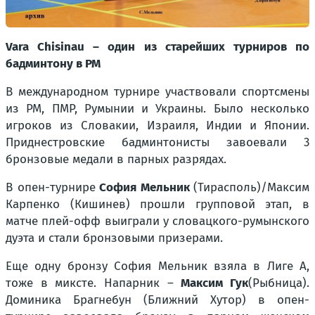
Vara Chisinau – один из старейших турниров по
бадминтону в РМ
В международном турнире участвовали спортсмены
из РМ, ПМР, Румынии и Украины. Было несколько
игроков из Словакии, Израиля, Индии и Японии.
Приднестровские бадминтонисты завоевали 3
бронзовые медали в парных разрядах.
В опен-турнире
София Мельник
(Тирасполь
)/Максим
Карпенко
(Кишинев)
прошли групповой этап, в
матче плей-офф выиграли у словацкого-румынского
дуэта и стали бронзовыми призерами.
Еще одну бронзу София Мельник взяла в Лиге А,
тоже в миксте. Напарник –
Максим Гук
(Рыбница).
Доминика Брагнебун
(Ближний Хутор)
в опен-