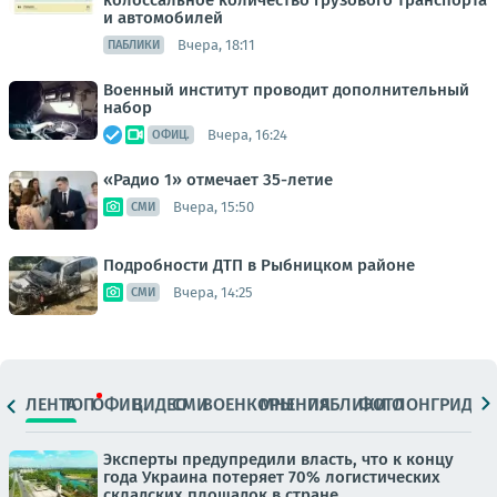
колоссальное количество грузового транспорта
и автомобилей
Вчера, 18:11
ПАБЛИКИ
Военный институт проводит дополнительный
набор
Вчера, 16:24
ОФИЦ.
«Радио 1» отмечает 35-летие
Вчера, 15:50
СМИ
Подробности ДТП в Рыбницком районе
Вчера, 14:25
СМИ
ЛЕНТА
ТОП
ОФИЦ.
ВИДЕО
СМИ
ВОЕНКОРЫ
МНЕНИЯ
ПАБЛИКИ
ФОТО
ЛОНГРИДЫ
Эксперты предупредили власть, что к концу
года Украина потеряет 70% логистических
складских площадок в стране