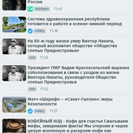
России
11:45
ПАБЛИКИ
Система здравоохранения республики
готовится к работе в осенне-зимний период
11:38
ОФИЦ.
На 80-м году жизни умер Виктор Никита,
который возглавлял общество «Общество
слепых Приднестровья»
11:33
СМИ
Президент ПМР Вадим Красносельский выразил
соболезнования в связи с уходом из жизни
Виктора Никиты, руководителя Общество
слепых Приднестровья
11:32
СМИ
Матч «Шериф» – «Санкт-Галлен»: меры
безопасности
11:27
ОФИЦ.
КОФЕЙНЫЙ КОД - Кофе для счастья Смалываем
мифы, завариваем факты! Мы откроем в чашке
целую вселенную и раскроем кофе как