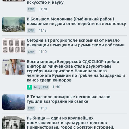
искусство и науку
11:20
СМИ
В Большом Молокише (Рыбницкий район)
пожарные не дали огню перейти на лесополосу
11:13
СМИ
Сегодня в Григориополе вспоминают начало
оккупации немецкими и румынскими войсками
11:10
СМИ
Воспитанница Бендерской СДЮСШОР гребли
Виктория Минченкова стала двукратным
серебряным призёром Национального
чемпионата Румынии по гребле на байдарках и
каноэ среди юниоров
11:10
БЕНДЕРЫ
В Тирасполе пожарные несколько часов
тушили возгорание на свалке
11:10
СМИ
Рыбница — один из крупнейших
промышленных и культурных центров
Приднестровья, город с богатой историей,