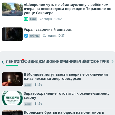
«Шевроле» чуть не сбил мужчину с ребёнком
вчера на пешеходном переходе в Тирасполе по
улице Сакриера
Сегодня, 10:02
СМИ
Украл сварочный аппарат.
Сегодня, 10:37
ОФИЦ.
ЛЕНТА
ТОП
ОФИЦ.
ВИДЕО
СМИ
ВОЕНКОРЫ
МНЕНИЯ
ПАБЛИКИ
ФОТО
ЛОНГРИДЫ
В Молдове могут ввести веерные отключения
из-за нехватки энергоресурсов
11:54
СМИ
Здравоохранение готовится к осенне-зимнему
сезону
11:54
СМИ
Корейские братья на одном из полигонов в