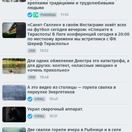
крепкими традициями и трудолюбивыми
людьми
11:10
РЫБНИЦЫ
«Санкт-Галлен» в своём Инстаграме зовёт всех
на футбол сегодня вечером: «Спешите в
Тирасполь! В Лиге конференций сегодня в 20:00
по местному времени мы встретимся с ФК
Шериф Тирасполь»
10:52
СМИ
Для одних обмеление Днестра это катастрофа, а
для других: контент, «классные эмоции» и
«очень прикольно»
10:48
СМИ
А это видео из столицы — горела свалка в
переулке Энергетиков
10:45
ОФИЦ.
Украл сварочный аппарат.
10:37
ОФИЦ.
Две свалки горели вчера в Рыбнице и в селе