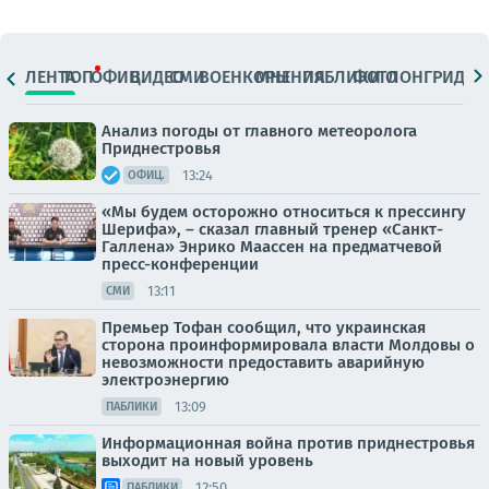
ЛЕНТА
ТОП
ОФИЦ.
ВИДЕО
СМИ
ВОЕНКОРЫ
МНЕНИЯ
ПАБЛИКИ
ФОТО
ЛОНГРИДЫ
Анализ погоды от главного метеоролога
Приднестровья
13:24
ОФИЦ.
«Мы будем осторожно относиться к прессингу
Шерифа», – сказал главный тренер «Санкт-
Галлена» Энрико Маассен на предматчевой
пресс-конференции
13:11
СМИ
Премьер Тофан сообщил, что украинская
сторона проинформировала власти Молдовы о
невозможности предоставить аварийную
электроэнергию
13:09
ПАБЛИКИ
Информационная война против приднестровья
выходит на новый уровень
12:50
ПАБЛИКИ