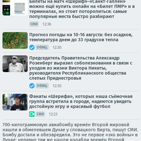
Билеты на матч «Шериф»-«Санкт-Галлен»
можно ещё купить онлайн на «Билет ПМР» и в
терминалах, но стоит поторопиться: самые
популярные места быстро разбирают
12:36
СМИ
Прогноз погоды на 10-16 августа: без осадков,
температура днем до 33 градусов тепла
12:30
ОФИЦ.
Председатель Правительства Александр
Розенберг выразил соболезнования в связи с
уходом из жизни Виктора Никиты,
руководителя Республиканского общества
слепых Приднестровья
12:30
ОФИЦ.
Фанаты «Шерифа», которых наша съёмочная
группа встретила в городе, надеются увидеть
достойную игру и красивый футбол
12:23
СМИ
700-килограммовую авиабомбу времён Второй мировой
нашли в обмелевшем Дунае у словацкого Вирта, пишут СМИ.
Бомбу достали и обезвредили. Это не первое «эхо войны» в
Дунае: недавно там же нашли корабли времён Второй