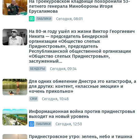
На Троекуровском кладбище похоронили 53-
летнего генерала Минобороны Игоря
Ерусалимова
Сегодня, 08:01
ПАБЛИКИ
На 80-м году ушёл из жизни Виктор Георгиевич
Никита — председатель Бендерской
организации «Общество слепых
Приднестровья», председатель
Республиканской общественной организации
«Общество слепых Приднестровья»,
заслуженный...
Сегодня, 09:34
БЕНДЕРЫ
Для одних обмеление Днестра это катастрофа, а
для других: контент, «классные эмоции» и
«очень прикольно»
Сегодня, 10:48
СМИ
Информационная война против приднестровья
выходит на новый уровень
Сегодня, 12:50
ПАБЛИКИ
Приднестровское утро: зелень, небо и тишина