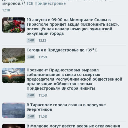
мировой.//
ТСВ Приднестровье
12:18
10 августа в 09:00 на Мемориале Славы в
Тирасполе пройдет акция «Вспомнить всех»,
посвящённая началу немецко-румынской
оккупации города
12:13
СМИ
Сегодня в Приднестровье до +39°С
11:58
СМИ
Президент Приднестровья выразил
соболезнование в связи со смертью
председателя Республиканской общественной
организации «Общество слепых
Приднестровья» Виктора Никиты
11:58
СМИ
В Тирасполе горела свалка в переулке
Энергетиков
11:58
СМИ
В Молдове могут ввести веерные отключения