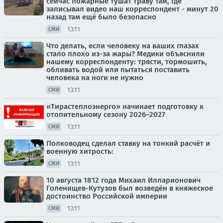
сейчас пожарные тушат траву там, где
записывал видео наш корреспондент - минут 20
назад там ещё было безопасно
13:11
СМИ
Что делать, если человеку на ваших глазах
стало плохо из-за жары? Медики объяснили
нашему корреспонденту: трясти, тормошить,
обливать водой или пытаться поставить
человека на ноги не нужно
13:11
СМИ
«Тирастеплоэнерго» начинает подготовку к
отопительному сезону 2026–2027
13:11
СМИ
Полководец сделал ставку на тонкий расчёт и
военную хитрость:
13:11
СМИ
10 августа 1812 года Михаил Илларионович
Голенищев-Кутузов был возведён в княжеское
достоинство Российской империи
13:11
СМИ