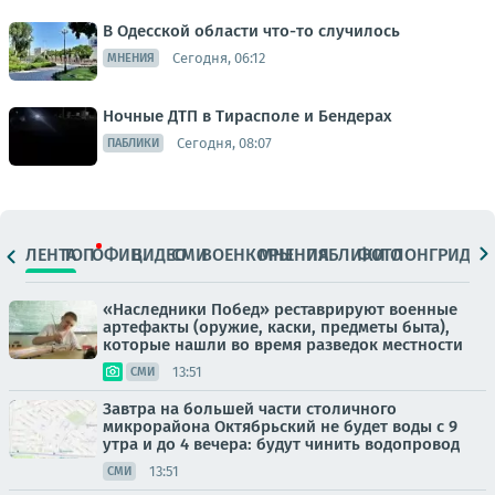
В Одесской области что-то случилось
Сегодня, 06:12
МНЕНИЯ
Ночные ДТП в Тирасполе и Бендерах
Сегодня, 08:07
ПАБЛИКИ
ЛЕНТА
ТОП
ОФИЦ.
ВИДЕО
СМИ
ВОЕНКОРЫ
МНЕНИЯ
ПАБЛИКИ
ФОТО
ЛОНГРИДЫ
«Наследники Побед» реставрируют военные
артефакты (оружие, каски, предметы быта),
которые нашли во время разведок местности
13:51
СМИ
Завтра на большей части столичного
микрорайона Октябрьский не будет воды с 9
утра и до 4 вечера: будут чинить водопровод
13:51
СМИ