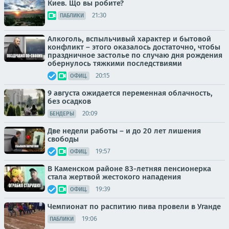
Киев. Що вы робите?
21:30
ПАБЛИКИ
Алкоголь, вспыльчивый характер и бытовой
конфликт – этого оказалось достаточно, чтобы
праздничное застолье по случаю дня рождения
обернулось тяжкими последствиями
20:15
ОФИЦ.
9 августа ожидается переменная облачность,
без осадков
20:09
БЕНДЕРЫ
Две недели работы – и до 20 лет лишения
свободы
19:57
ОФИЦ.
В Каменском районе 83-летняя пенсионерка
стала жертвой жестокого нападения
19:39
ОФИЦ.
Чемпионат по распитию пива провели в Уганде
19:06
ПАБЛИКИ