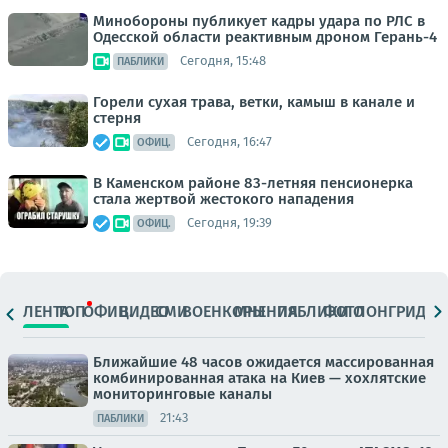
Минобороны публикует кадры удара по РЛС в
Одесской области реактивным дроном Герань-4
Сегодня, 15:48
ПАБЛИКИ
Горели сухая трава, ветки, камыш в канале и
стерня
Сегодня, 16:47
ОФИЦ.
В Каменском районе 83-летняя пенсионерка
стала жертвой жестокого нападения
Сегодня, 19:39
ОФИЦ.
ЛЕНТА
ТОП
ОФИЦ.
ВИДЕО
СМИ
ВОЕНКОРЫ
МНЕНИЯ
ПАБЛИКИ
ФОТО
ЛОНГРИДЫ
Ближайшие 48 часов ожидается массированная
комбинированная атака на Киев — хохлятские
мониторинговые каналы
21:43
ПАБЛИКИ