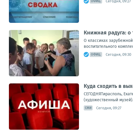
Сегодня, 09:27
ОФИЦ.
Книжная радуга: о
О классиках зарубежной
воспитательного комплек
Сегодня, 09:30
ОФИЦ.
Куда сходить в вы
СЕГОДНЯТирасполь, Екате
(художественный музей).
Сегодня, 09:27
СМИ