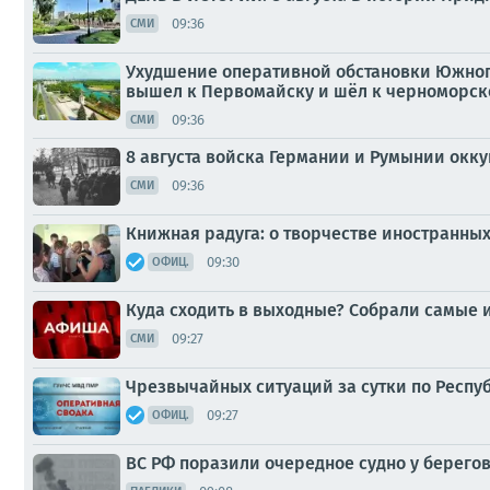
09:36
СМИ
Ухудшение оперативной обстановки Южного
вышел к Первомайску и шёл к черноморском
09:36
СМИ
8 августа войска Германии и Румынии окк
09:36
СМИ
Книжная радуга: о творчестве иностранны
09:30
ОФИЦ.
Куда сходить в выходные? Собрали самые 
09:27
СМИ
Чрезвычайных ситуаций за сутки по Респу
09:27
ОФИЦ.
ВС РФ поразили очередное судно у берего