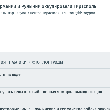
Германии и Румынии оккупировали Тирасполь
аты маршируют в центре Тирасполя, 1941 год.@historypmr
НИЯ
ПАБЛИКИ
ФОТО
ЛОНГРИДЫ
ти на воде
рнулась сельскохозяйственная ярмарка выходного дня
нестровья: 1941 г. – румынские и германские войска окку