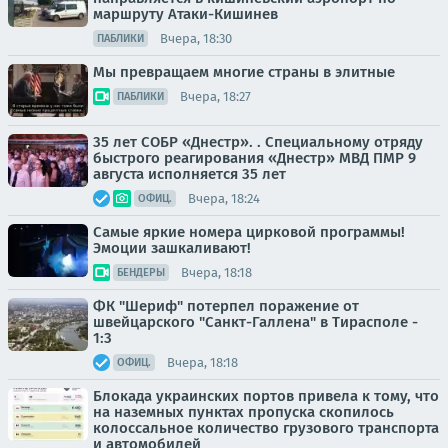
маршруту Атаки-Кишинев
Вчера, 18:30
ПАБЛИКИ
Мы превращаем многие страны в элитные
Вчера, 18:27
ПАБЛИКИ
35 лет СОБР «Днестр». . Специальному отряду
быстрого реагирования «Днестр» МВД ПМР 9
августа исполняется 35 лет
Вчера, 18:24
ОФИЦ.
Самые яркие номера цирковой программы!
Эмоции зашкаливают!
Вчера, 18:18
БЕНДЕРЫ
ФК "Шериф" потерпел поражение от
швейцарского "Санкт-Галлена" в Тирасполе -
1:3
Вчера, 18:18
ОФИЦ.
Блокада украинских портов привела к тому, что
на наземных пунктах пропуска скопилось
колоссальное количество грузового транспорта
и автомобилей